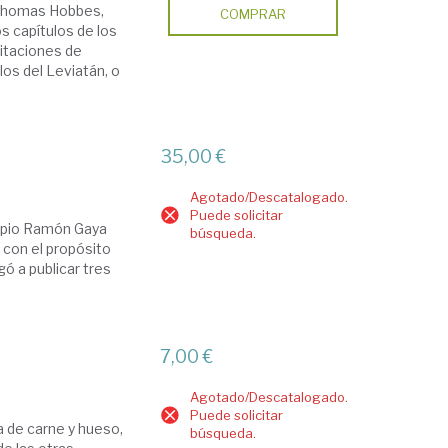
e Thomas Hobbes,
COMPRAR
s capítulos de los
itaciones de
los del Leviatán, o
35,00 €
Agotado/Descatalogado.
Puede solicitar
propio Ramón Gaya
búsqueda.
 con el propósito
gó a publicar tres
7,00 €
Agotado/Descatalogado.
Puede solicitar
a de carne y hueso,
búsqueda.