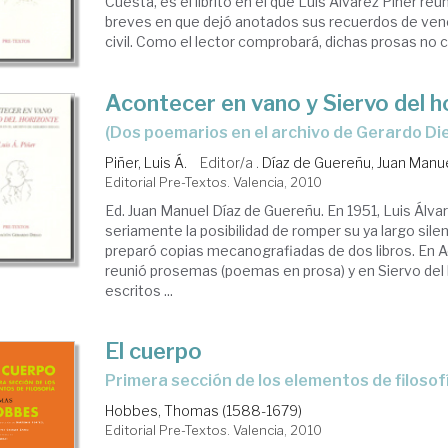
Cuesta, es el librito en el que Luis Álvarez Piñer reu
breves en que dejó anotados sus recuerdos de venc
civil. Como el lector comprobará, dichas prosas no co
Acontecer en vano y Siervo del h
(dos poemarios en el archivo de Gerardo Di
Piñer, Luis Á.
Editor/a .
Díaz de Guereñu, Juan Manu
Editorial Pre-Textos. Valencia, 2010
Ed. Juan Manuel Díaz de Guereñu. En 1951, Luis Álva
seriamente la posibilidad de romper su ya largo silenc
preparó copias mecanografiadas de dos libros. En 
reunió prosemas (poemas en prosa) y en Siervo del
escritos ...
El cuerpo
primera sección de los elementos de filosof
Hobbes, Thomas (1588-1679)
Editorial Pre-Textos. Valencia, 2010