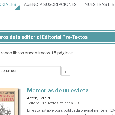
ORIALES
AGENCIA
SUSCRIPCIONES
NUESTRAS
LI
bros de la editorial Editorial Pre-Textos
ros
trando
libros encontrados.
15
páginas.
torial
torial
↑
e-
xtos
Memorias de un esteta
Acton, Harold
Editorial Pre-Textos. Valencia, 2010
En esta notable obra, publicada originalmente en 19