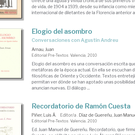
ofrece una aguda y vívida crónica de sus primeros t
de vida, de 1904 a 1939, desde su infancia como mi
internacional de diletantes de la Florencia anterior a .
Elogio del asombro
conversaciones con Agustín Andreu
Arnau, Juan
Editorial Pre-Textos. Valencia, 2010
Elogio del asombro es una conversación escrita qu
metáforas de la época actual. En ella se escuchan 
filosóficas de Oriente y Occidente. Textos entretej
permitan ver dónde se han agotado unas posibilida
anuncian nuevas. El diálogo ...
Recordatorio de Ramón Cuesta
Piñer, Luis Á.
Editor/a .
Díaz de Guereñu, Juan Manu
Editorial Pre-Textos. Valencia, 2010
Ed. Juan Manuel de Guereñu. Recordatorio, que fi