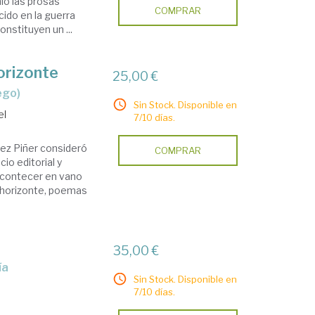
nió las prosas
COMPRAR
ido en la guerra
nstituyen un ...
orizonte
25,00 €
ego)
Sin Stock. Disponible en
el
7/10 días.
rez Piñer consideró
COMPRAR
io editorial y
Acontecer en vano
 horizonte, poemas
35,00 €
ía
Sin Stock. Disponible en
7/10 días.