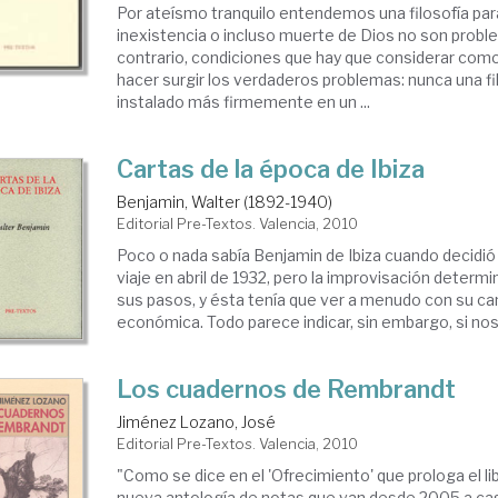
Por ateísmo tranquilo entendemos una filosofía para
inexistencia o incluso muerte de Dios no son proble
contrario, condiciones que hay que considerar como
hacer surgir los verdaderos problemas: nunca una fi
instalado más firmemente en un ...
Cartas de la época de Ibiza
Benjamin, Walter (1892-1940)
Editorial Pre-Textos. Valencia, 2010
Poco o nada sabía Benjamin de Ibiza cuando decidió 
viaje en abril de 1932, pero la improvisación deter
sus pasos, y ésta tenía que ver a menudo con su ca
económica. Todo parece indicar, sin embargo, si nos
Los cuadernos de Rembrandt
Jiménez Lozano, José
Editorial Pre-Textos. Valencia, 2010
"Como se dice en el 'Ofrecimiento' que prologa el li
nueva antología de notas que van desde 2005 a cas