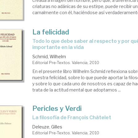
creada a imagen del hombre, pero que, a diferencia 
criaturas no adánicas de su estirpe, puede recibir un
carnalmente con él, haciéndose así verdaderamente
La felicidad
todo lo que debe saber al respecto y por qué no es lo más
importante en la vida
Schmid, Wilhelm
Editorial Pre-Textos. Valencia, 2010
En el presente libro Wilhelm Schmid reflexiona sob
nuestra felicidad, sobre lo que puede aportar la filo
y sobre lo que cada uno de nosotros es capaz de ha
trata de la actitud mental que adoptamos ...
Pericles y Verdi
la filosofía de François Châtelet
Deleuze, Gilles
Editorial Pre-Textos. Valencia, 2010