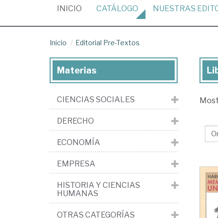
(CURRENT)
INICIO
CATÁLOGO
NUESTRAS
EDIT
Inicio
Editorial Pre-Textos
Materias
Li
Lib
de
CIENCIAS SOCIALES
Mos
la
edi
DERECHO
Edi
ECONOMÍA
Pr
Te
EMPRESA
HISTORIA Y CIENCIAS
HUMANAS
OTRAS CATEGORÍAS