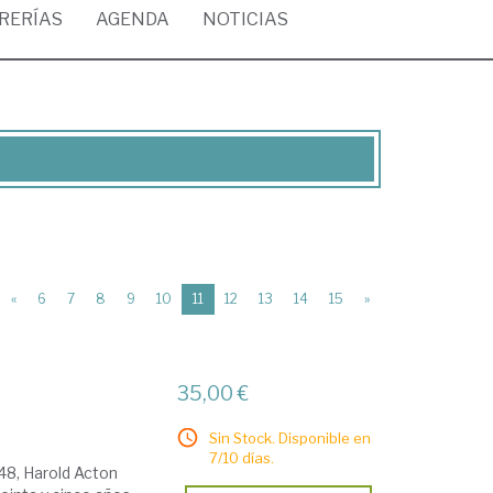
BRERÍAS
AGENDA
NOTICIAS
(current)
«
6
7
8
9
10
11
12
13
14
15
»
35,00 €
Sin Stock. Disponible en
7/10 días.
48, Harold Acton