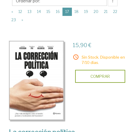
Editorial
↑
Planeta
(current)
«
12
13
14
15
16
17
18
19
20
21
22
23
»
15,90 €
Sin Stock. Disponible en
7/10 días.
COMPRAR
La corrección política