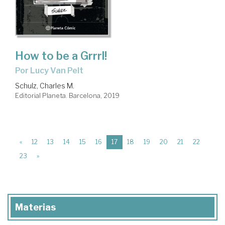
How to be a Grrrl!
por Lucy Van Pelt
Schulz, Charles M.
Editorial Planeta. Barcelona, 2019
(current)
«
12
13
14
15
16
17
18
19
20
21
22
23
»
Materias