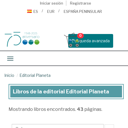
Iniciar sesión
Registrarse
ES
EUR
ESPAÑA PENINSULAR
0
Busqueda avanzada
Toggle navigation
Inicio
Editorial Planeta
Libros de la editorial Editorial Planeta
Libros
de
Mostrando
libros encontrados.
43
páginas.
la
editorial