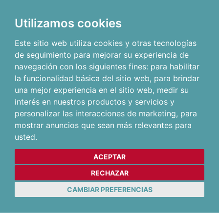
Utilizamos cookies
Este sitio web utiliza cookies y otras tecnologías
de seguimiento para mejorar su experiencia de
navegación con los siguientes fines:
para habilitar
la funcionalidad básica del sitio web
,
para brindar
una mejor experiencia en el sitio web
,
medir su
interés en nuestros productos y servicios y
personalizar las interacciones de marketing
,
para
mostrar anuncios que sean más relevantes para
usted
.
ACEPTAR
RECHAZAR
CAMBIAR PREFERENCIAS