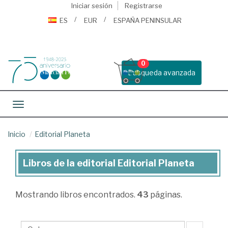
Iniciar sesión
Registrarse
ES
EUR
ESPAÑA PENINSULAR
0
Busqueda avanzada
Toggle navigation
Inicio
Editorial Planeta
Libros de la editorial Editorial Planeta
Libros
de
Mostrando
libros encontrados.
43
páginas.
la
editorial