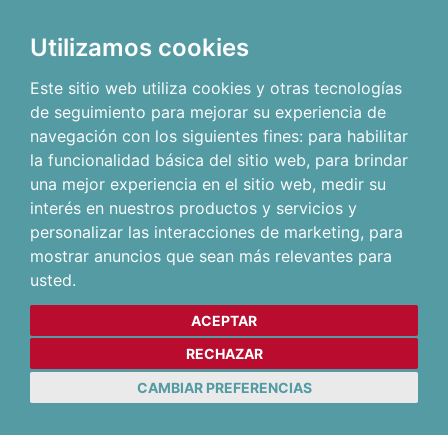
Utilizamos cookies
Este sitio web utiliza cookies y otras tecnologías
de seguimiento para mejorar su experiencia de
navegación con los siguientes fines:
para habilitar
la funcionalidad básica del sitio web
,
para brindar
una mejor experiencia en el sitio web
,
medir su
interés en nuestros productos y servicios y
personalizar las interacciones de marketing
,
para
mostrar anuncios que sean más relevantes para
usted
.
ACEPTAR
RECHAZAR
CAMBIAR PREFERENCIAS