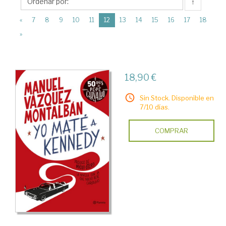
Editorial
↑
Planeta
(current)
«
7
8
9
10
11
12
13
14
15
16
17
18
»
18,90 €
Sin Stock. Disponible en
7/10 días.
COMPRAR