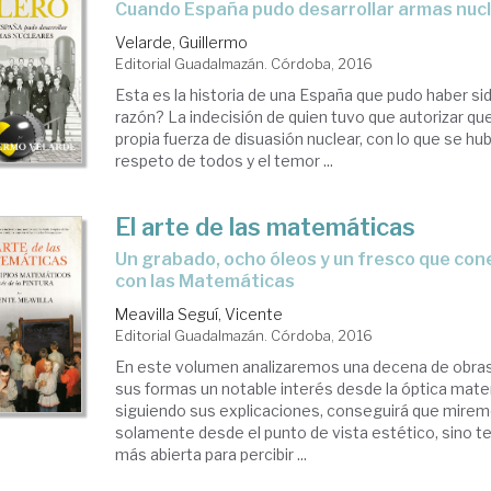
cuando España pudo desarrollar armas nuc
Velarde, Guillermo
Editorial Guadalmazán. Córdoba, 2016
Esta es la historia de una España que pudo haber sid
razón? La indecisión de quien tuvo que autorizar q
propia fuerza de disuasión nuclear, con lo que se hu
respeto de todos y el temor ...
El arte de las matemáticas
un grabado, ocho óleos y un fresco que conectan el Arte
con las Matemáticas
Meavilla Seguí, Vicente
Editorial Guadalmazán. Córdoba, 2016
En este volumen analizaremos una decena de obras
sus formas un notable interés desde la óptica mate
siguiendo sus explicaciones, conseguirá que miremo
solamente desde el punto de vista estético, sino t
más abierta para percibir ...