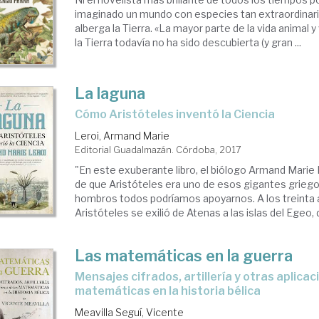
imaginado un mundo con especies tan extraordinar
alberga la Tierra. «La mayor parte de la vida animal 
la Tierra todavía no ha sido descubierta (y gran ...
La laguna
cómo Aristóteles inventó la Ciencia
Leroi, Armand Marie
Editorial Guadalmazán. Córdoba, 2017
"En este exuberante libro, el biólogo Armand Marie L
de que Aristóteles era uno de esos gigantes grieg
hombros todos podríamos apoyarnos. A los treinta 
Aristóteles se exilió de Atenas a las islas del Egeo, 
Las matemáticas en la guerra
mensajes cifrados, artillería y otras aplicaciones de las
matemáticas en la historia bélica
Meavilla Seguí, Vicente