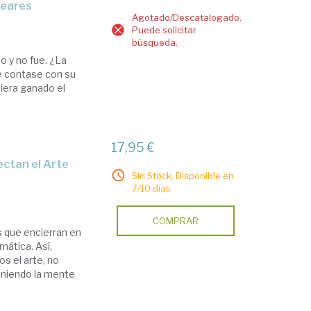
leares
Agotado/Descatalogado.
Puede solicitar
búsqueda.
o y no fue. ¿La
ue contase con su
biera ganado el
17,95 €
Sin Stock. Disponible en
7/10 días.
COMPRAR
 que encierran en
mática. Así,
s el arte, no
eniendo la mente