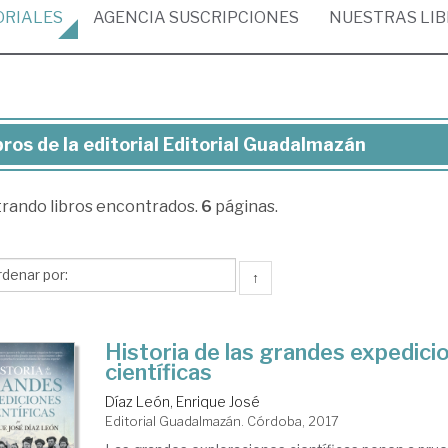
ORIALES
AGENCIA
SUSCRIPCIONES
NUESTRAS
LI
bros de la editorial Editorial Guadalmazán
ros
trando
libros encontrados.
6
páginas.
torial
torial
↑
adalmazán
Historia de las grandes expedici
científicas
Díaz León, Enrique José
Editorial Guadalmazán. Córdoba, 2017