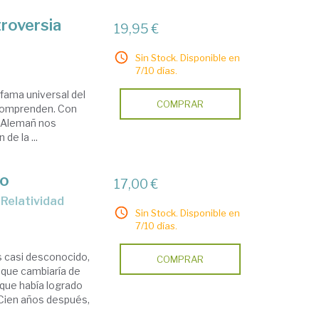
troversia
19,95 €
Sin Stock. Disponible en
7/10 días.
 fama universal del
COMPRAR
 comprenden. Con
l Alemañ nos
de la ...
so
17,00 €
 Relatividad
Sin Stock. Disponible en
7/10 días.
s casi desconocido,
COMPRAR
n que cambiaría de
 que había logrado
 Cien años después,