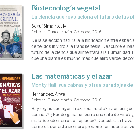
Biotecnología vegetal
la ciencia que revoluciona el futuro de las 
Seguí Simarro, J.M.
Editorial Guadalmazán. Córdoba, 2016
De la selección natural a la hibridación entre especie
de tejidos in vitro a la transgénesis. Descubre el p
futuro de la ciencia que alimentará a la Humanidad
que una planta es mucho más que algo verde, decora
Las matemáticas y el azar
Monty Hall, sus cabras y otras paradojas de
Hernández, Ángel
Editorial Guadalmazán. Córdoba, 2016
Hay reglas que rigen la azarosa ruleta?, si es así ¿c
casinos? ¿Puede ganar un burro una cata de vino? ¿
maléfico «demonio de Laplace»? Descubra, a través 
cómo el azar está siempre presente en nuestras vida