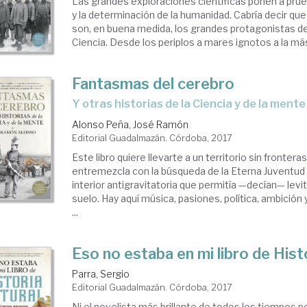
Las grandes exploraciones científicas ponen a prueba
y la determinación de la humanidad. Cabría decir qu
son, en buena medida, los grandes protagonistas de 
Ciencia. Desde los periplos a mares ignotos a la más 
Fantasmas del cerebro
y otras historias de la Ciencia y de la mente
Alonso Peña, José Ramón
Editorial Guadalmazán. Córdoba, 2017
Este libro quiere llevarte a un territorio sin frontera
entremezcla con la búsqueda de la Eterna Juventud
interior antigravitatoria que permitía —decían— levita
suelo. Hay aquí música, pasiones, política, ambición 
...
Eso no estaba en mi libro de Hist
Parra, Sergio
Editorial Guadalmazán. Córdoba, 2017
Ni el novelista más brillante de todos los tiempos p