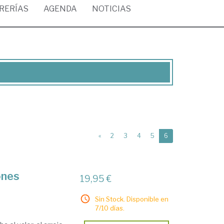
BRERÍAS
AGENDA
NOTICIAS
(current)
«
2
3
4
5
6
ones
19,95 €
Sin Stock. Disponible en
7/10 días.