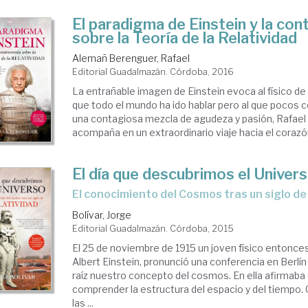
El paradigma de Einstein y la con
sobre la Teoría de la Relatividad
Alemañ Berenguer, Rafael
Editorial Guadalmazán. Córdoba, 2016
La entrañable imagen de Einstein evoca al físico de
que todo el mundo ha ido hablar pero al que pocos
una contagiosa mezcla de agudeza y pasión, Rafae
acompaña en un extraordinario viaje hacia el corazón 
El día que descubrimos el Univer
el conocimiento del Cosmos tras un siglo de
Bolívar, Jorge
Editorial Guadalmazán. Córdoba, 2015
El 25 de noviembre de 1915 un joven físico entonce
Albert Einstein, pronunció una conferencia en Berlí
raíz nuestro concepto del cosmos. En ella afirmaba
comprender la estructura del espacio y del tiempo.
las ...