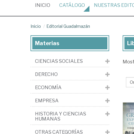
(CURRENT)
INICIO
CATÁLOGO
NUESTRAS
EDIT
Inicio
Editorial Guadalmazán
Materias
Li
Lib
de
CIENCIAS SOCIALES
Mos
la
edi
DERECHO
Edi
ECONOMÍA
Gu
EMPRESA
HISTORIA Y CIENCIAS
HUMANAS
OTRAS CATEGORÍAS