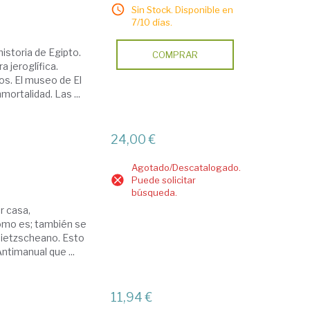
Sin Stock. Disponible en
7/10 días.
historia de Egipto.
COMPRAR
a jeroglífica.
os. El museo de El
ortalidad. Las ...
24,00 €
Agotado/Descatalogado.
Puede solicitar
búsqueda.
r casa,
como es; también se
o nietzscheano. Esto
ntimanual que ...
11,94 €