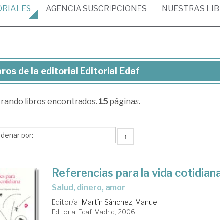
ORIALES
AGENCIA
SUSCRIPCIONES
NUESTRAS
LI
bros de la editorial Editorial Edaf
ros
trando
libros encontrados.
15
páginas.
torial
torial
↑
af
Referencias para la vida cotidian
salud, dinero, amor
Editor/a .
Martín Sánchez, Manuel
Editorial Edaf. Madrid, 2006