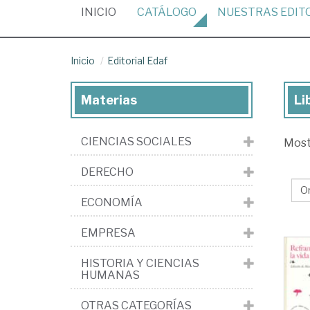
(CURRENT)
INICIO
CATÁLOGO
NUESTRAS
EDIT
Inicio
Editorial Edaf
Materias
Li
Lib
de
CIENCIAS SOCIALES
Mos
la
edi
DERECHO
Edi
ECONOMÍA
Ed
EMPRESA
HISTORIA Y CIENCIAS
HUMANAS
OTRAS CATEGORÍAS