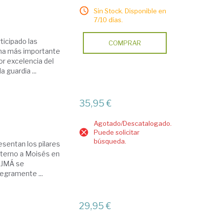
Sin Stock. Disponible en
7/10 días.
ticipado las
COMPRAR
rina más importante
por excelencia del
 guardia ...
35,95 €
Agotado/Descatalogado.
Puede solicitar
búsqueda.
esentan los pilares
l Eterno a Moisés en
JOJMÁ se
tegramente ...
29,95 €