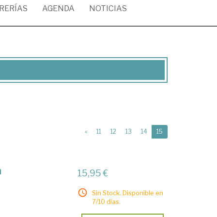
BRERÍAS
AGENDA
NOTICIAS
(current)
«
11
12
13
14
15
a
15,95 €
Sin Stock. Disponible en
7/10 días.