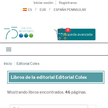
Iniciar sesión
Registrarse
ES
EUR
ESPAÑA PENINSULAR
0
Busqueda avanzada
Toggle navigation
Inicio
Editorial Colex
Libros de la editorial Editorial Colex
Libros
de
Mostrando
libros encontrados.
46
páginas.
la
editorial