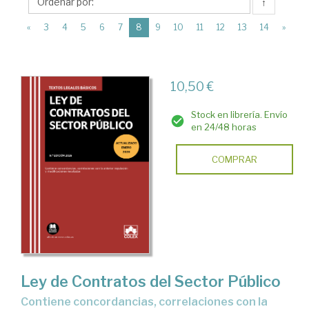
Editorial
↑
Colex
(current)
«
3
4
5
6
7
8
9
10
11
12
13
14
»
10,50 €
Stock en librería. Envío
en 24/48 horas
COMPRAR
Ley de Contratos del Sector Público
Contiene concordancias, correlaciones con la