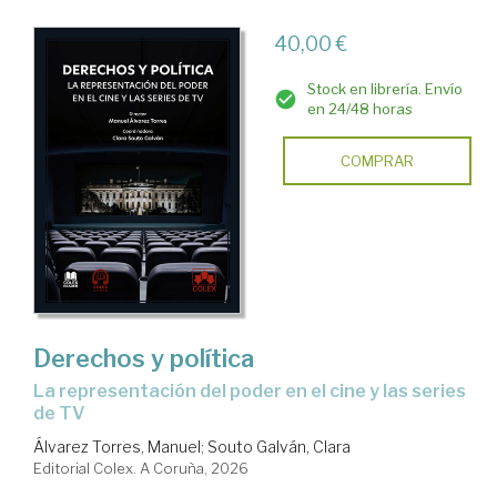
40,00 €
Stock en librería. Envío
en 24/48 horas
COMPRAR
Derechos y política
La representación del poder en el cine y las series
de TV
Álvarez Torres, Manuel
;
Souto Galván, Clara
Editorial Colex. A Coruña, 2026