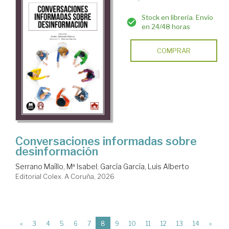
Stock en librería. Envío
en 24/48 horas
COMPRAR
Conversaciones informadas sobre
desinformación
Serrano Maíllo, Mª Isabel
;
García García, Luis Alberto
Editorial Colex. A Coruña, 2026
(current)
«
3
4
5
6
7
8
9
10
11
12
13
14
»