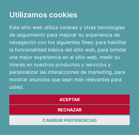
Utilizamos cookies
Este sitio web utiliza cookies y otras tecnologías
de seguimiento para mejorar su experiencia de
navegación con los siguientes fines:
para habilitar
la funcionalidad básica del sitio web
,
para brindar
una mejor experiencia en el sitio web
,
medir su
interés en nuestros productos y servicios y
personalizar las interacciones de marketing
,
para
mostrar anuncios que sean más relevantes para
usted
.
ACEPTAR
RECHAZAR
CAMBIAR PREFERENCIAS