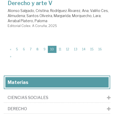
Derecho y arte V
Alonso Salgado, Cristina
;
Rodríguez Álvarez, Ana
;
Valiño Ces,
Almudena
;
Santos Oliveira, Margarida
;
Morquecho, Lara
;
Arrabal Platero, Paloma
Editorial Colex. A Coruña, 2025
(current)
«
5
6
7
8
9
10
11
12
13
14
15
16
»
Materias
CIENCIAS SOCIALES
DERECHO