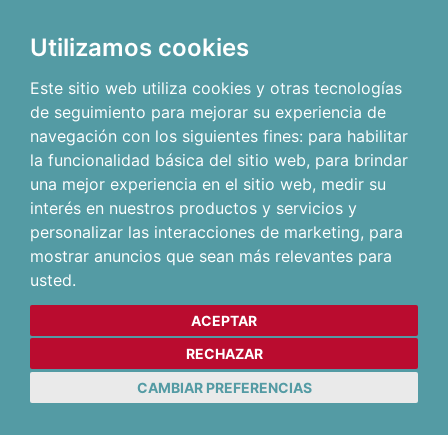
Utilizamos cookies
Este sitio web utiliza cookies y otras tecnologías
de seguimiento para mejorar su experiencia de
navegación con los siguientes fines:
para habilitar
la funcionalidad básica del sitio web
,
para brindar
una mejor experiencia en el sitio web
,
medir su
interés en nuestros productos y servicios y
personalizar las interacciones de marketing
,
para
mostrar anuncios que sean más relevantes para
usted
.
ACEPTAR
RECHAZAR
CAMBIAR PREFERENCIAS