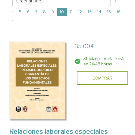
Editorial
↑
Colex
(current)
«
5
6
7
8
9
10
11
12
13
14
15
16
»
35,00 €
Stock en librería. Envío
en 24/48 horas
COMPRAR
Relaciones laborales especiales