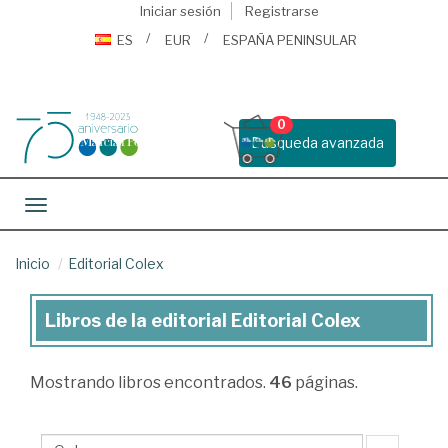
Iniciar sesión
Registrarse
ES
EUR
ESPAÑA PENINSULAR
0
Busqueda avanzada
Toggle navigation
Inicio
Editorial Colex
Libros de la editorial Editorial Colex
Libros
de
Mostrando
libros encontrados.
46
páginas.
la
editorial