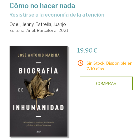
Cómo no hacer nada
resistirse a la economía de la atención
Odell, Jenny
;
Estrella, Juanjo
Editorial Ariel. Barcelona, 2021
19,90 €
Sin Stock. Disponible en
7/10 días.
COMPRAR