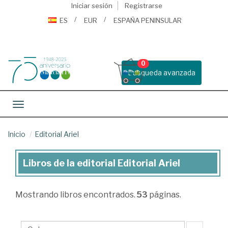
Iniciar sesión
Registrarse
ES
EUR
ESPAÑA PENINSULAR
0
Busqueda avanzada
Toggle navigation
Inicio
Editorial Ariel
Libros de la editorial Editorial Ariel
Libros
de
Mostrando
libros encontrados.
53
páginas.
la
editorial