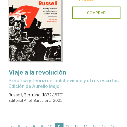
COMPRAR
Viaje a la revolución
Práctica y teoría del bolchevismo y otros escritos.
Edición de Aurelio Major
Russell, Bertrand (1872-1970)
Editorial Ariel. Barcelona, 2021
(current)
«
6
7
8
9
10
11
12
13
14
15
16
17