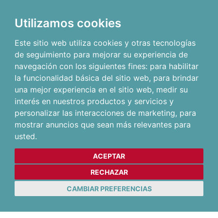
Utilizamos cookies
Este sitio web utiliza cookies y otras tecnologías
de seguimiento para mejorar su experiencia de
navegación con los siguientes fines:
para habilitar
la funcionalidad básica del sitio web
,
para brindar
una mejor experiencia en el sitio web
,
medir su
interés en nuestros productos y servicios y
personalizar las interacciones de marketing
,
para
mostrar anuncios que sean más relevantes para
usted
.
ACEPTAR
RECHAZAR
CAMBIAR PREFERENCIAS