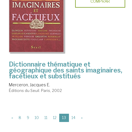
COMPRAR
Dictionnaire thématique et
géographique des saints imaginaires,
facétieux et substitués
Merceron, Jacques E.
Éditions du Seuil. Paris, 2002
(current)
«
8
9
10
11
12
13
14
»