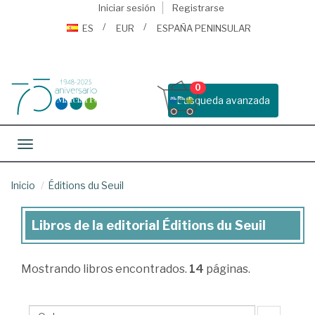
Iniciar sesión
Registrarse
ES
EUR
ESPAÑA PENINSULAR
0
Busqueda avanzada
Toggle navigation
Inicio
Éditions du Seuil
Libros de la editorial Éditions du Seuil
Libros
de
Mostrando
libros encontrados.
14
páginas.
la
editorial