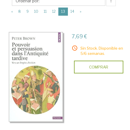
Éditions
↑
du
(current)
«
8
9
10
11
12
13
14
»
Seuil
7,69 €
Sin Stock. Disponible en
5/6 semanas.
COMPRAR