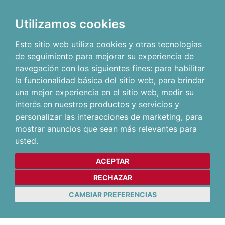
Utilizamos cookies
Este sitio web utiliza cookies y otras tecnologías
de seguimiento para mejorar su experiencia de
navegación con los siguientes fines:
para habilitar
la funcionalidad básica del sitio web
,
para brindar
una mejor experiencia en el sitio web
,
medir su
interés en nuestros productos y servicios y
personalizar las interacciones de marketing
,
para
mostrar anuncios que sean más relevantes para
usted
.
ACEPTAR
RECHAZAR
CAMBIAR PREFERENCIAS