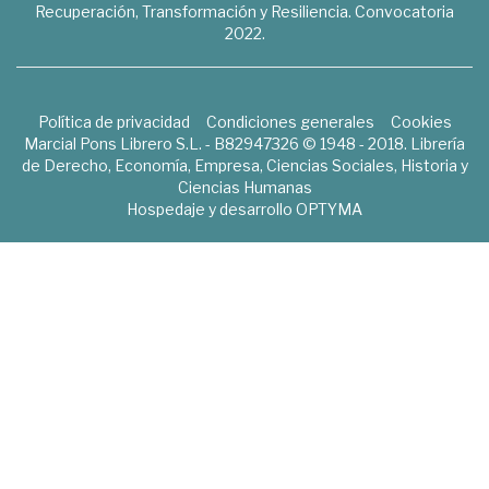
Recuperación, Transformación y Resiliencia. Convocatoria
2022.
Política de privacidad
Condiciones generales
Cookies
Marcial Pons Librero S.L. - B82947326 © 1948 - 2018. Librería
de Derecho, Economía, Empresa, Ciencias Sociales, Historia y
Ciencias Humanas
Hospedaje y desarrollo
OPTYMA