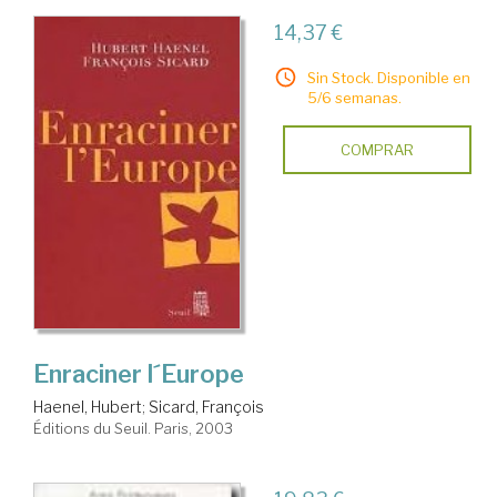
14,37 €
Sin Stock. Disponible en
5/6 semanas.
COMPRAR
Enraciner l´Europe
Haenel, Hubert
;
Sicard, François
Éditions du Seuil. Paris, 2003