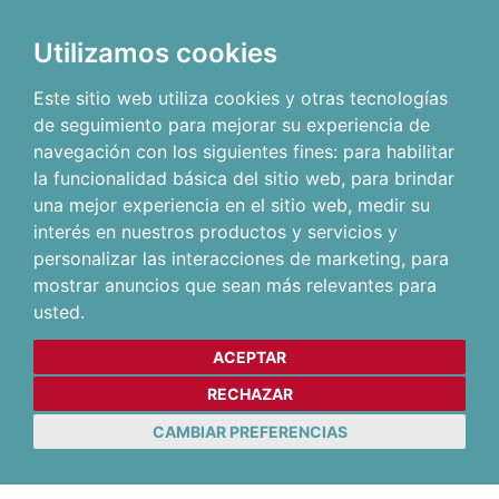
Utilizamos cookies
Este sitio web utiliza cookies y otras tecnologías
de seguimiento para mejorar su experiencia de
navegación con los siguientes fines:
para habilitar
la funcionalidad básica del sitio web
,
para brindar
una mejor experiencia en el sitio web
,
medir su
interés en nuestros productos y servicios y
personalizar las interacciones de marketing
,
para
mostrar anuncios que sean más relevantes para
usted
.
ACEPTAR
RECHAZAR
CAMBIAR PREFERENCIAS