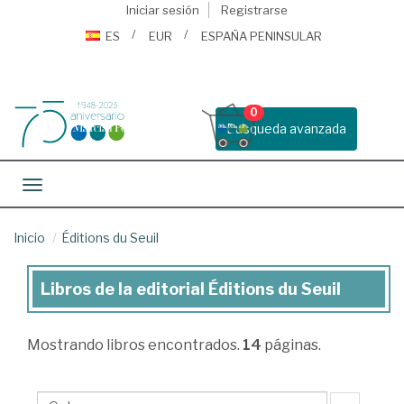
Iniciar sesión
Registrarse
ES
EUR
ESPAÑA PENINSULAR
0
Busqueda avanzada
Toggle navigation
Inicio
Éditions du Seuil
Libros de la editorial Éditions du Seuil
Libros
de
Mostrando
libros encontrados.
14
páginas.
la
editorial