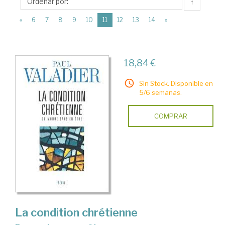
Éditions
↑
du
(current)
«
6
7
8
9
10
11
12
13
14
»
Seuil
18,84 €
Sin Stock. Disponible en
5/6 semanas.
COMPRAR
La condition chrétienne