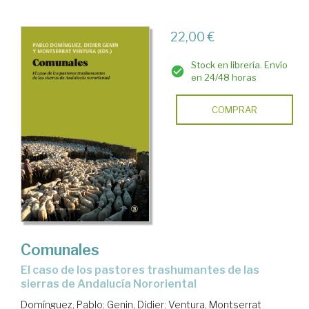
22,00 €
Stock en librería. Envío
en 24/48 horas
COMPRAR
Comunales
El caso de los pastores trashumantes de las
sierras de Andalucía Nororiental
Domínguez, Pablo
;
Genin, Didier
;
Ventura, Montserrat