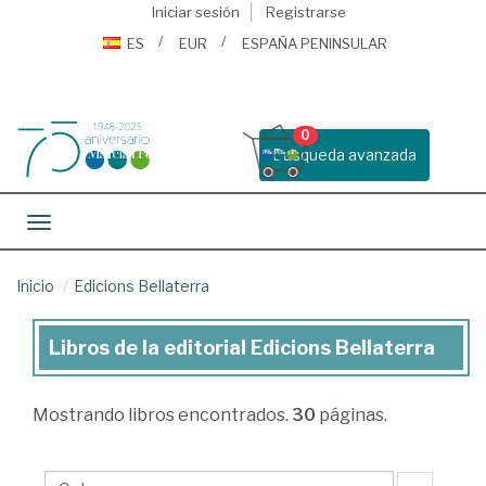
Iniciar sesión
Registrarse
ES
EUR
ESPAÑA PENINSULAR
0
Busqueda avanzada
Toggle navigation
Inicio
Edicions Bellaterra
Libros de la editorial Edicions Bellaterra
Libros
de
Mostrando
libros encontrados.
30
páginas.
la
editorial