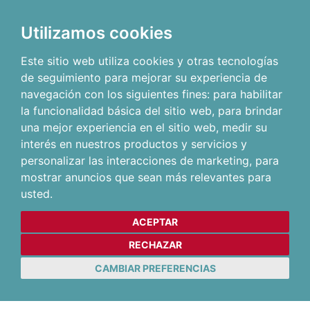
Utilizamos cookies
Este sitio web utiliza cookies y otras tecnologías
de seguimiento para mejorar su experiencia de
navegación con los siguientes fines:
para habilitar
la funcionalidad básica del sitio web
,
para brindar
una mejor experiencia en el sitio web
,
medir su
interés en nuestros productos y servicios y
personalizar las interacciones de marketing
,
para
mostrar anuncios que sean más relevantes para
usted
.
ACEPTAR
RECHAZAR
CAMBIAR PREFERENCIAS