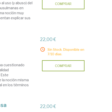
 al uso (y abuso) del
COMPRAR
 musulmanas en
una noción muy
tentan explicar sus
22,00 €
Sin Stock. Disponible en
7/10 días.
 ha cuestionado
COMPRAR
alidad
 Este
e la noción misma
al en los términos
esa
22,00 €