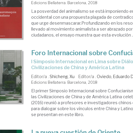
Edicions Bellaterra. Barcelona, 2018
La posverdad del animalismo se está imponiendo en
occidental con una propuesta plagada de contradic
que urge desenmascarar.Profundizando en los reso
llevado al movimiento animalista a ser abrazado por
ciudadanos, el ensayo muestra que esta evolución ..
Foro Internacional sobre Confuc
I Simposio Internacional en Lima sobre Diálogos entre las
Civilizaciones de China y América Latina
Editor/a .
Shicheng, Xu
Editor/a .
Oviedo, Eduardo D
Edicions Bellaterra. Barcelona, 2018
El primer Simposio Internacional sobre Confucianis
las Civilizaciones de China y de América Latina cel
(2016) reunió a profesores e investigadores chinos
para dialogar sobre los vínculos entre China y Lati
se presentan en este libro.
La nueva cuestión de Oriente