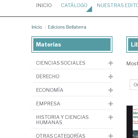
(CURRENT)
INICIO
CATÁLOGO
NUESTRAS
EDIT
Inicio
Edicions Bellaterra
Materias
Li
Lib
de
CIENCIAS SOCIALES
Mos
la
edi
DERECHO
Edi
ECONOMÍA
Bel
EMPRESA
HISTORIA Y CIENCIAS
HUMANAS
OTRAS CATEGORÍAS