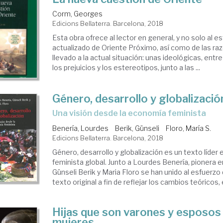
Corm, Georges
Edicions Bellaterra. Barcelona, 2018
Esta obra ofrece al lector en general, y no solo al es
actualizado de Oriente Próximo, así como de las ra
llevado a la actual situación: unas ideológicas, entre
los prejuicios y los estereotipos, junto a las ...
Género, desarrollo y globalizació
una visión desde la economía feminista
Benería, Lourdes
Berik, Günseli
Floro, María S.
Edicions Bellaterra. Barcelona, 2018
Género, desarrollo y globalización es un texto líde
feminista global. Junto a Lourdes Benería, pionera en
Günseli Berik y Maria Floro se han unido al esfuerzo 
texto original a fin de reflejar los cambios teóricos, 
Hijas que son varones y esposos
mujeres