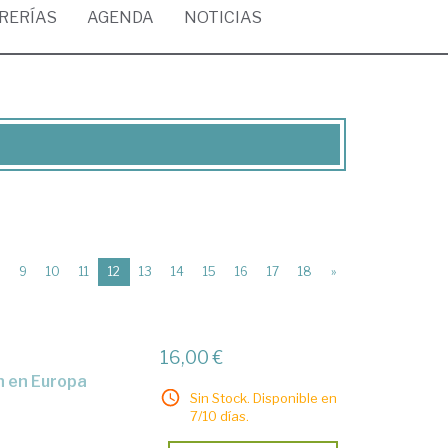
BRERÍAS
AGENDA
NOTICIAS
(current)
9
10
11
12
13
14
15
16
17
18
»
16,00 €
ón en Europa
Sin Stock. Disponible en
7/10 días.