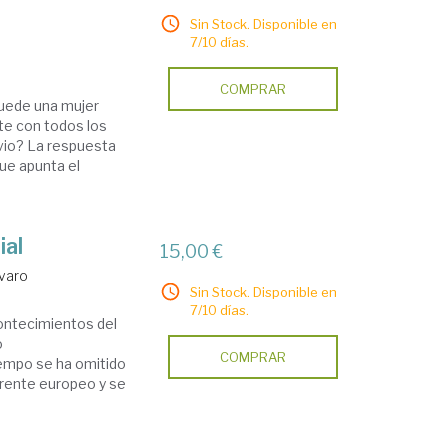
Sin Stock. Disponible en
7/10 días.
COMPRAR
puede una mujer
te con todos los
ovio? La respuesta
ue apunta el
ial
15,00 €
lvaro
Sin Stock. Disponible en
7/10 días.
contecimientos del
o
COMPRAR
empo se ha omitido
 frente europeo y se