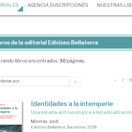
ORIALES
AGENCIA
SUSCRIPCIONES
NUESTRAS
LI
bros de la editorial Edicions Bellaterra
ros
trando
libros encontrados.
30
páginas.
torial
cions
«
7
8
↑
laterra
Identidades a la intemperie
una mirada antropológica a la radicalizaci
Moreras, Jordi
Edicions Bellaterra. Barcelona, 2018