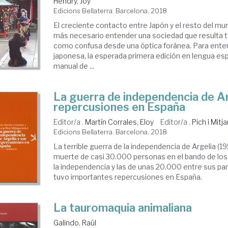
Hendry, Joy
Edicions Bellaterra. Barcelona, 2018
El creciente contacto entre Japón y el resto del m
más necesario entender una sociedad que resulta t
como confusa desde una óptica foránea. Para enten
japonesa, la esperada primera edición en lengua es
manual de ...
La guerra de independencia de Ar
repercusiones en España
Editor/a .
Martín Corrales, Eloy
Editor/a .
Pich i Mitj
Edicions Bellaterra. Barcelona, 2018
La terrible guerra de la independencia de Argelia (1
muerte de casi 30.000 personas en el bando de los
la independencia y las de unas 20.000 entre sus par
tuvo importantes repercusiones en España.
La tauromaquia animaliana
Galindo, Raúl