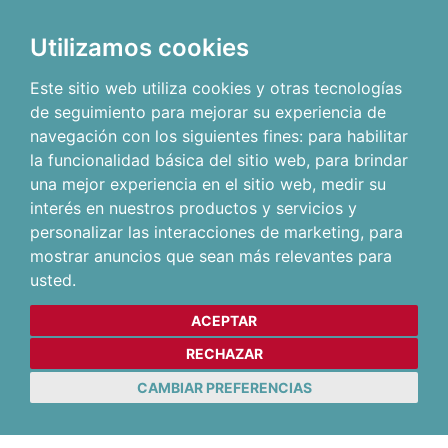
Utilizamos cookies
Este sitio web utiliza cookies y otras tecnologías
de seguimiento para mejorar su experiencia de
navegación con los siguientes fines:
para habilitar
la funcionalidad básica del sitio web
,
para brindar
una mejor experiencia en el sitio web
,
medir su
interés en nuestros productos y servicios y
personalizar las interacciones de marketing
,
para
mostrar anuncios que sean más relevantes para
usted
.
ACEPTAR
RECHAZAR
CAMBIAR PREFERENCIAS