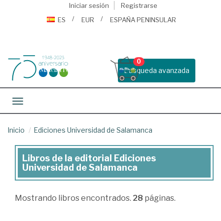
Iniciar sesión
Registrarse
ES
EUR
ESPAÑA PENINSULAR
0
Busqueda avanzada
Toggle navigation
Inicio
Ediciones Universidad de Salamanca
Libros de la editorial Ediciones
Libros
Universidad de Salamanca
de
la
Mostrando
libros encontrados.
28
páginas.
editorial