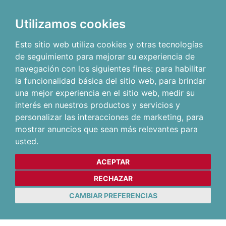
Utilizamos cookies
Este sitio web utiliza cookies y otras tecnologías
de seguimiento para mejorar su experiencia de
navegación con los siguientes fines:
para habilitar
la funcionalidad básica del sitio web
,
para brindar
una mejor experiencia en el sitio web
,
medir su
interés en nuestros productos y servicios y
personalizar las interacciones de marketing
,
para
mostrar anuncios que sean más relevantes para
usted
.
ACEPTAR
RECHAZAR
CAMBIAR PREFERENCIAS