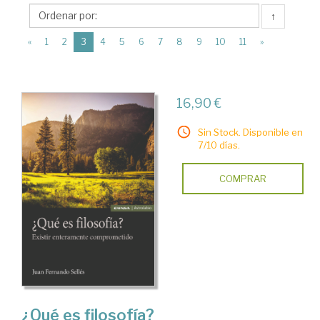
Ediciones
↑
Universidad
(current)
de
«
1
2
3
4
5
6
7
8
9
10
11
»
Navarra.
EUNSA
16,90 €
Sin Stock. Disponible en
7/10 días.
COMPRAR
¿Qué es filosofía?