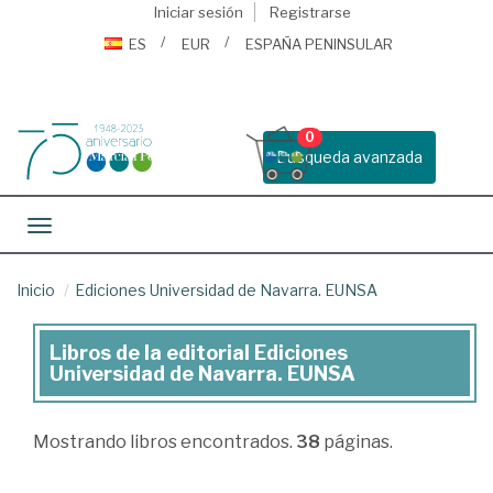
Iniciar sesión
Registrarse
ES
EUR
ESPAÑA PENINSULAR
0
Busqueda avanzada
Toggle navigation
Inicio
Ediciones Universidad de Navarra. EUNSA
Libros de la editorial Ediciones
Libros
Universidad de Navarra. EUNSA
de
la
Mostrando
libros encontrados.
38
páginas.
editorial