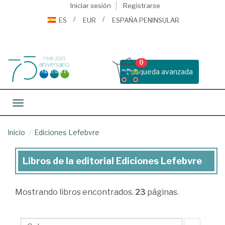
Iniciar sesión
Registrarse
ES
EUR
ESPAÑA PENINSULAR
0
Busqueda avanzada
Toggle navigation
Inicio
Ediciones Lefebvre
Libros de la editorial Ediciones Lefebvre
Libros
de
Mostrando
libros encontrados.
23
páginas.
la
editorial