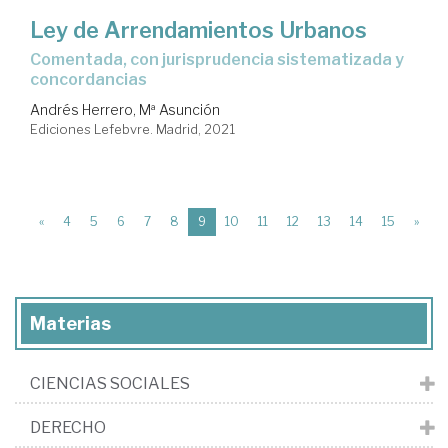
Ley de Arrendamientos Urbanos
comentada, con jurisprudencia sistematizada y
concordancias
Andrés Herrero, Mª Asunción
Ediciones Lefebvre. Madrid, 2021
(current)
«
4
5
6
7
8
9
10
11
12
13
14
15
»
Materias
CIENCIAS SOCIALES
DERECHO