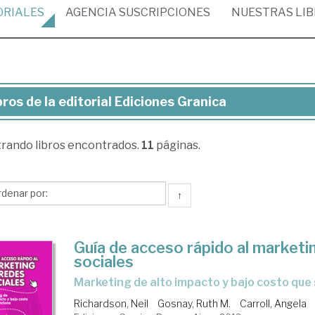
ORIALES
AGENCIA
SUSCRIPCIONES
NUESTRAS
LI
bros de la editorial Ediciones Granica
ros
trando
libros encontrados.
11
páginas.
torial
ciones
↑
nica
Guía de acceso rápido al marketi
sociales
marketing de alto impacto y bajo costo que
Richardson, Neil
Gosnay, Ruth M.
Carroll, Angela