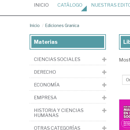
(CURRENT)
INICIO
CATÁLOGO
NUESTRAS
EDIT
Inicio
Ediciones Granica
Materias
Li
Lib
de
CIENCIAS SOCIALES
Mos
la
edi
DERECHO
Edi
ECONOMÍA
Gra
EMPRESA
HISTORIA Y CIENCIAS
HUMANAS
OTRAS CATEGORÍAS