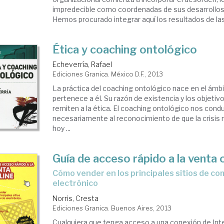
impredecible como coordenadas de sus desarrollos
Hemos procurado integrar aquí los resultados de las 
Ética y coaching ontológico
Echeverría, Rafael
Ediciones Granica. México D.F., 2013
La práctica del coaching ontológico nace en el ámbit
pertenece a él. Su razón de existencia y los objeti
remiten a la ética. El coaching ontológico nos cond
necesariamente al reconocimiento de que la crisis
hoy ...
Guía de acceso rápido a la venta 
cómo vender en los principales sitios de comercio
electrónico
Norris, Cresta
Ediciones Granica. Buenos Aires, 2013
Cualquiera que tenga acceso a una conexión de Int