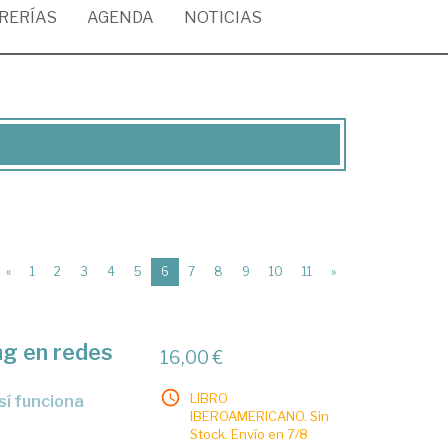
BRERÍAS
AGENDA
NOTICIAS
(current)
«
1
2
3
4
5
6
7
8
9
10
11
»
ng en redes
16,00 €
LIBRO
 sí funciona
IBEROAMERICANO. Sin
Stock. Envío en 7/8