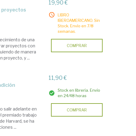
19,90 €
LIBRO
IBEROAMERICANO. Sin
Stock. Envío en 7/8
semanas.
recimiento de una
erar proyectos con
COMPRAR
iguiendo de manera
 proyecto, y ...
11,90 €
ndición
Stock en librería. Envío
en 24/48 horas
o salir adelante en
COMPRAR
l premiado trabajo
de Harvard, se ha
iones ...