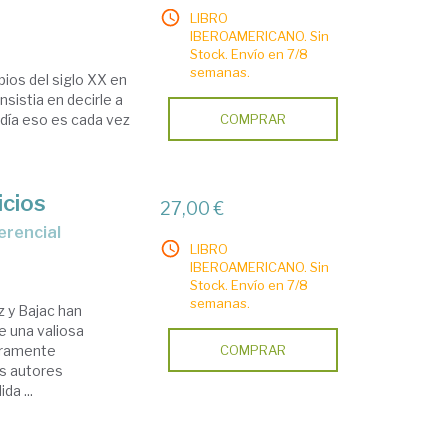
LIBRO
IBEROAMERICANO. Sin
Stock. Envío en 7/8
semanas.
os del siglo XX en
nsistia en decirle a
día eso es cada vez
COMPRAR
icios
27,00 €
gerencial
LIBRO
IBEROAMERICANO. Sin
Stock. Envío en 7/8
semanas.
z y Bajac han
ye una valiosa
puramente
COMPRAR
s autores
da ...