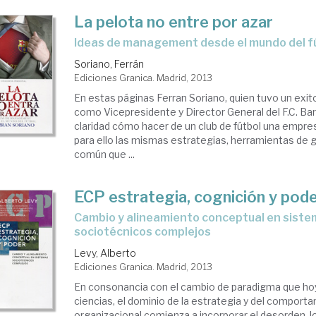
La pelota no entre por azar
ideas de management desde el mundo del f
Soriano, Ferrán
Ediciones Granica. Madrid, 2013
En estas páginas Ferran Soriano, quien tuvo un e
como Vicepresidente y Director General del F.C. Ba
claridad cómo hacer de un club de fútbol una empre
para ello las mismas estrategias, herramientas de 
común que ...
ECP estrategia, cognición y pod
cambio y alineamiento conceptual en sistemas
sociotécnicos complejos
Levy, Alberto
Ediciones Granica. Madrid, 2013
En consonancia con el cambio de paradigma que hoy
ciencias, el dominio de la estrategia y del comport
organizacional comienza a incorporar el desorden, lo