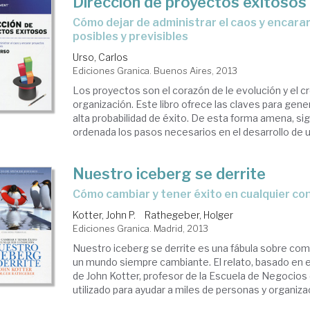
Dirección de proyectos exitosos
cómo dejar de administrar el caos y encarar proyectos
posibles y previsibles
Urso, Carlos
Ediciones Granica. Buenos Aires, 2013
Los proyectos son el corazón de le evolución y el c
organización. Este libro ofrece las claves para gen
alta probabilidad de éxito. De esta forma amena, s
ordenada los pasos necesarios en el desarrollo de un
Nuestro iceberg se derrite
cómo cambiar y tener éxito en cualquier co
Kotter, John P.
Rathegeber, Holger
Ediciones Granica. Madrid, 2013
Nuestro iceberg se derrite es una fábula sobre com
un mundo siempre cambiante. El relato, basado en e
de John Kotter, profesor de la Escuela de Negocios 
utilizado para ayudar a miles de personas y organizac