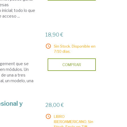
resas
inicial; todo lo que
 acceso ...
18,90 €
Sin Stock. Disponible en
7/10 días.
nagement que se
COMPRAR
 en módulos. Un
 de una a tres
l, un modelo, una
sional y
28,00 €
LIBRO
IBEROAMERICANO. Sin
Stock. Envío en 7/8