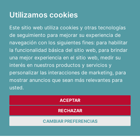
Utilizamos cookies
Este sitio web utiliza cookies y otras tecnologías
de seguimiento para mejorar su experiencia de
navegación con los siguientes fines:
para habilitar
la funcionalidad básica del sitio web
,
para brindar
una mejor experiencia en el sitio web
,
medir su
interés en nuestros productos y servicios y
personalizar las interacciones de marketing
,
para
mostrar anuncios que sean más relevantes para
usted
.
ACEPTAR
RECHAZAR
CAMBIAR PREFERENCIAS