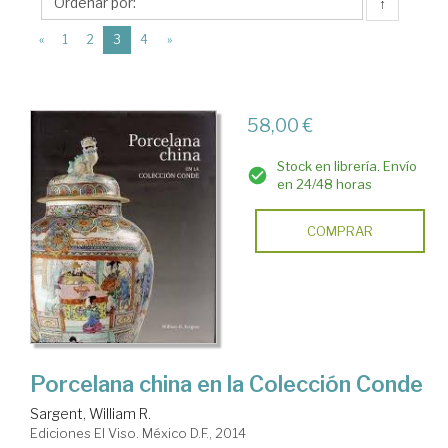
Ediciones
↑
El
(current)
«
1
2
3
4
»
Viso
58,00 €
Stock en librería. Envío
en 24/48 horas
COMPRAR
Porcelana china en la Colección Conde
Sargent, William R.
Ediciones El Viso. México D.F., 2014