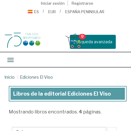
Iniciar sesión
Registrarse
ES
EUR
ESPAÑA PENINSULAR
0
Busqueda avanzada
Toggle navigation
Inicio
Ediciones El Viso
Libros de la editorial Ediciones El Viso
Libros
de
Mostrando
libros encontrados.
4
páginas.
la
editorial