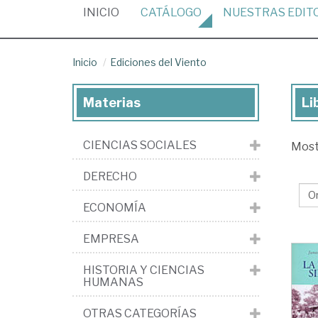
(CURRENT)
INICIO
CATÁLOGO
NUESTRAS
EDIT
Inicio
Ediciones del Viento
Materias
Li
Lib
de
CIENCIAS SOCIALES
Mos
la
edi
DERECHO
Edi
ECONOMÍA
del
Vi
EMPRESA
HISTORIA Y CIENCIAS
HUMANAS
OTRAS CATEGORÍAS