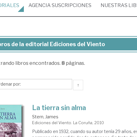
ORIALES
AGENCIA
SUSCRIPCIONES
NUESTRAS
LI
bros de la editorial Ediciones del Viento
ros
trando
libros encontrados.
8
páginas.
torial
ciones
↑
ento
La tierra sin alma
Stern, James
Ediciones del Viento. La Coruña, 2010
Publicado en 1932, cuando su autor tenía 29 años, es