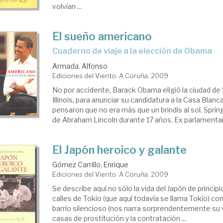
volvían ...
El sueño americano
cuaderno de viaje a la elección de Obama
Armada, Alfonso
Ediciones del Viento. A Coruña, 2009
No por accidente, Barack Obama eligió la ciudad de S
Illinois, para anunciar su candidatura a la Casa Bla
pensaron que no era más que un brindis al sol. Spring
de Abraham Lincoln durante 17 años. Ex parlamentari
El Japón heroico y galante
Gómez Carrillo, Enrique
Ediciones del Viento. A Coruña, 2009
Se describe aquí no sólo la vida del Japón de principi
calles de Tokio (que aquí todavía se llama Tokío) c
barrio silencioso (nos narra sorprendentemente su v
casas de prostitución y la contratación ...