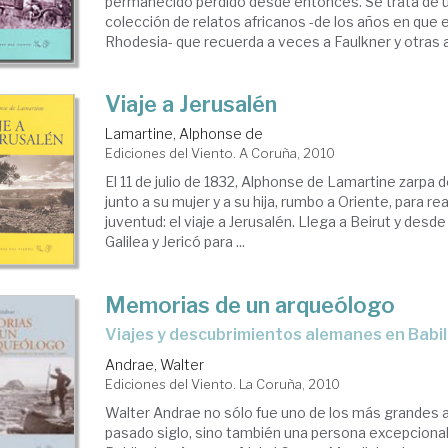
permanecido perdido desde entonces. Se trata de u
colección de relatos africanos -de los años en que e
Rhodesia- que recuerda a veces a Faulkner y otras al
Viaje a Jerusalén
Lamartine, Alphonse de
Ediciones del Viento. A Coruña, 2010
El 11 de julio de 1832, Alphonse de Lamartine zarpa 
junto a su mujer y a su hija, rumbo a Oriente, para re
juventud: el viaje a Jerusalén. Llega a Beirut y desde a
Galilea y Jericó para ...
Memorias de un arqueólogo
viajes y descubrimientos alemanes en Babil
Andrae, Walter
Ediciones del Viento. La Coruña, 2010
Walter Andrae no sólo fue uno de los más grandes 
pasado siglo, sino también una persona excepcional