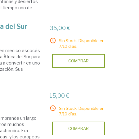
montañas y desiertos
l tiempo uno de ...
a del Sur
35,00 €
Sin Stock. Disponible en
7/10 días.
oven médico escocés
África del Sur para
COMPRAR
a a convertir en uno
ización. Sus
15,00 €
Sin Stock. Disponible en
7/10 días.
 emprende un largo
 otros muchos
COMPRAR
Cachemira. Era
cas, y los europeos