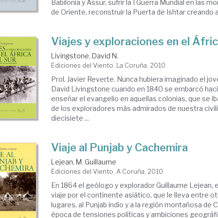
Babilonia y Assur, sufrir la I Guerra Mundial en las 
de Oriente, reconstruir la Puerta de Ishtar creando a
Viajes y exploraciones en el Áfric
Livingstone, David N.
Ediciones del Viento. La Coruña, 2010
Prol. Javier Reverte. Nunca hubiera imaginado el j
David Livingstone cuando en 1840 se embarcó hacia 
enseñar el evangelio en aquellas colonias, que se ib
de los exploradores más admirados de nuestra civil
diecisiete ...
Viaje al Punjab y Cachemira
Lejean, M. Guillaume
Ediciones del Viento. A Coruña, 2010
En 1864 el geólogo y explorador Guillaume Lejean,
viaje por el continente asiático, que le lleva entre
lugares, al Punjab indio y a la región montañosa de 
época de tensiones políticas y ambiciones geográfi