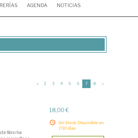
BRERÍAS
AGENDA
NOTICIAS
(current)
«
2
3
4
5
6
7
8
»
18,00 €
Sin Stock. Disponible en
7/10 días.
te libro ha