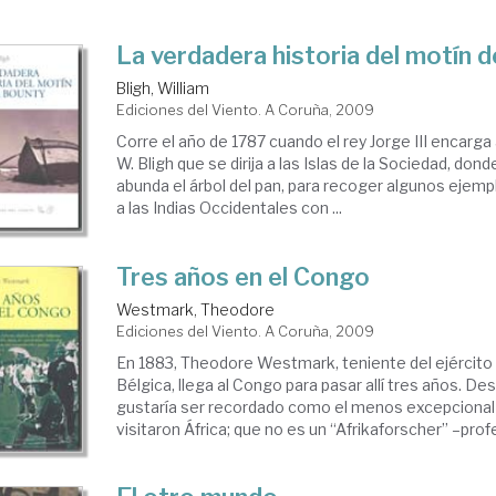
La verdadera historia del motín d
Bligh, William
Ediciones del Viento. A Coruña, 2009
Corre el año de 1787 cuando el rey Jorge III encarga
W. Bligh que se dirija a las Islas de la Sociedad, do
abunda el árbol del pan, para recoger algunos ejempl
a las Indias Occidentales con ...
Tres años en el Congo
Westmark, Theodore
Ediciones del Viento. A Coruña, 2009
En 1883, Theodore Westmark, teniente del ejército 
Bélgica, llega al Congo para pasar allí tres años. De
gustaría ser recordado como el menos excepcional
visitaron África; que no es un “Afrikaforscher” –profe