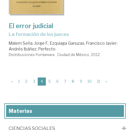
El error judicial
la formación de los jueces
Malem Seña, Jorge F.
;
Ezquiaga Ganuzas, Francisco Javier
;
Andrés Ibáñez, Perfecto
Distribuciones Fontamara . Ciudad de México, 2012
(current)
«
1
2
3
4
5
6
7
8
9
10
11
»
Materias
CIENCIAS SOCIALES