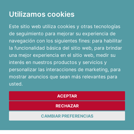
Utilizamos cookies
Este sitio web utiliza cookies y otras tecnologías
de seguimiento para mejorar su experiencia de
navegación con los siguientes fines:
para habilitar
la funcionalidad básica del sitio web
,
para brindar
una mejor experiencia en el sitio web
,
medir su
interés en nuestros productos y servicios y
personalizar las interacciones de marketing
,
para
mostrar anuncios que sean más relevantes para
usted
.
ACEPTAR
RECHAZAR
CAMBIAR PREFERENCIAS