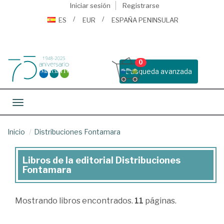
Iniciar sesión
Registrarse
ES
EUR
ESPAÑA PENINSULAR
0
Busqueda avanzada
Toggle navigation
Inicio
Distribuciones Fontamara
Libros de la editorial Distribuciones
Libros
Fontamara
de
la
Mostrando
libros encontrados.
11
páginas.
editorial