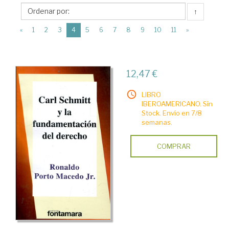
Distribuciones
↑
Fontamara
(current)
«
1
2
3
4
5
6
7
8
9
10
11
»
12,47 €
LIBRO
IBEROAMERICANO. Sin
Stock. Envío en 7/8
semanas.
COMPRAR