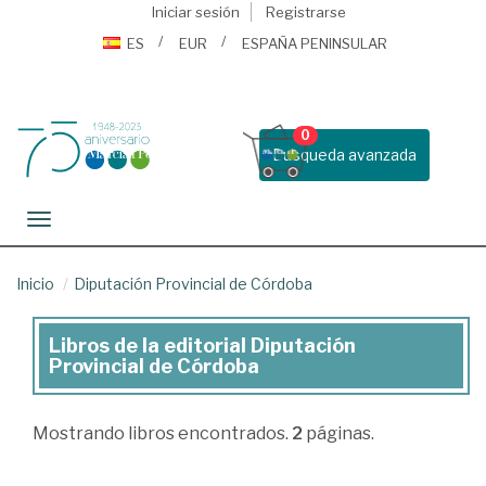
Iniciar sesión
Registrarse
ES
EUR
ESPAÑA PENINSULAR
0
Busqueda avanzada
Toggle navigation
Inicio
Diputación Provincial de Córdoba
Libros de la editorial Diputación
Libros
Provincial de Córdoba
de
la
Mostrando
libros encontrados.
2
páginas.
editorial