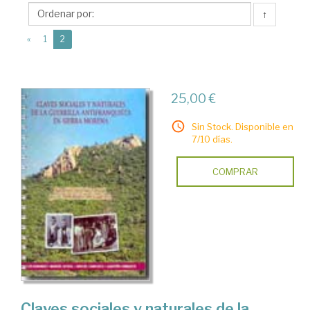
Diputación
↑
Provincial
(current)
de
«
1
2
Córdoba
25,00 €
Sin Stock. Disponible en
7/10 días.
COMPRAR
Claves sociales y naturales de la