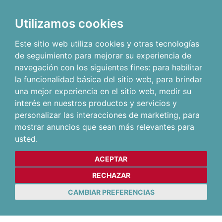
Utilizamos cookies
Este sitio web utiliza cookies y otras tecnologías
de seguimiento para mejorar su experiencia de
navegación con los siguientes fines:
para habilitar
la funcionalidad básica del sitio web
,
para brindar
una mejor experiencia en el sitio web
,
medir su
interés en nuestros productos y servicios y
personalizar las interacciones de marketing
,
para
mostrar anuncios que sean más relevantes para
usted
.
ACEPTAR
RECHAZAR
CAMBIAR PREFERENCIAS