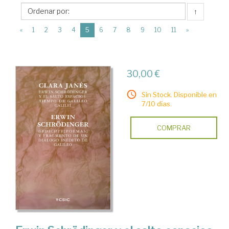
CSIC.
↑
Consejo
(current)
Superior
«
1
2
3
4
5
6
7
8
9
10
11
»
de
Investigaciones
30,00 €
Científicas
Sin Stock. Disponible en
7/10 días.
COMPRAR