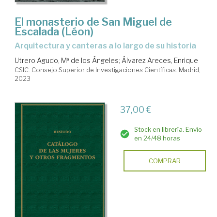
El monasterio de San Miguel de
Escalada (Léon)
arquitectura y canteras a lo largo de su historia
Utrero Agudo, Mª de los Ángeles
;
Álvarez Areces, Enrique
CSIC. Consejo Superior de Investigaciones Científicas. Madrid,
2023
37,00 €
Stock en librería. Envío
en 24/48 horas
COMPRAR