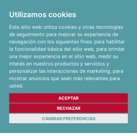
Utilizamos cookies
Este sitio web utiliza cookies y otras tecnologías
de seguimiento para mejorar su experiencia de
navegación con los siguientes fines:
para habilitar
la funcionalidad básica del sitio web
,
para brindar
una mejor experiencia en el sitio web
,
medir su
interés en nuestros productos y servicios y
personalizar las interacciones de marketing
,
para
mostrar anuncios que sean más relevantes para
usted
.
ACEPTAR
RECHAZAR
CAMBIAR PREFERENCIAS