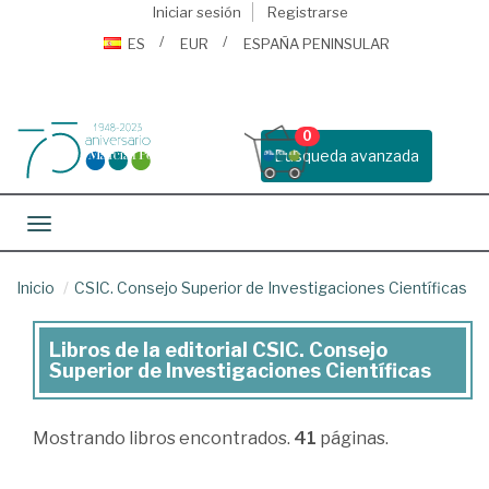
Iniciar sesión
Registrarse
ES
EUR
ESPAÑA PENINSULAR
0
Busqueda avanzada
Toggle navigation
Inicio
CSIC. Consejo Superior de Investigaciones Científicas
Libros de la editorial CSIC. Consejo
Libros
Superior de Investigaciones Científicas
de
la
Mostrando
libros encontrados.
41
páginas.
editorial