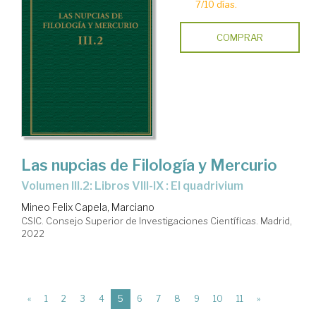
7/10 días.
COMPRAR
Las nupcias de Filología y Mercurio
Volumen III.2: Libros VIII-IX : El quadrivium
Mineo Felix Capela, Marciano
CSIC. Consejo Superior de Investigaciones Científicas. Madrid,
2022
(current)
«
1
2
3
4
5
6
7
8
9
10
11
»