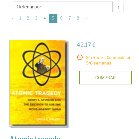
Cornell
↑
University
(current)
Press
«
1
2
3
4
5
6
7
8
»
42,17 €
Sin Stock. Disponible en
5/6 semanas.
COMPRAR
Atomic tragedy