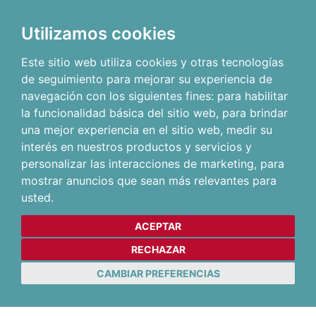
Utilizamos cookies
Este sitio web utiliza cookies y otras tecnologías
de seguimiento para mejorar su experiencia de
navegación con los siguientes fines:
para habilitar
la funcionalidad básica del sitio web
,
para brindar
una mejor experiencia en el sitio web
,
medir su
interés en nuestros productos y servicios y
personalizar las interacciones de marketing
,
para
mostrar anuncios que sean más relevantes para
usted
.
ACEPTAR
RECHAZAR
CAMBIAR PREFERENCIAS