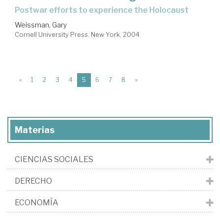
postwar efforts to experience the Holocaust
Weissman, Gary
Cornell University Press. New York, 2004
(current)
«
1
2
3
4
5
6
7
8
»
Materias
CIENCIAS SOCIALES
DERECHO
ECONOMÍA