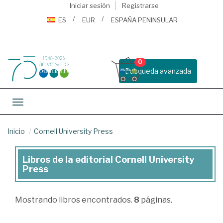
Iniciar sesión
Registrarse
ES
EUR
ESPAÑA PENINSULAR
0
Busqueda avanzada
Toggle navigation
Inicio
Cornell University Press
Libros de la editorial Cornell University
Libros
Press
de
la
Mostrando
libros encontrados.
8
páginas.
editorial