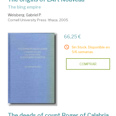
the bing empire
Weisberg, Gabriel P.
Cornell University Press. Ithaca, 2005
66,25 €
Sin Stock. Disponible en
5/6 semanas.
COMPRAR
The deeds of count Roger of Calabria