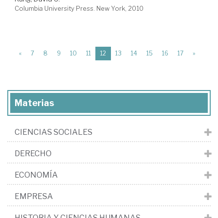
Columbia University Press. New York, 2010
(current)
«
7
8
9
10
11
12
13
14
15
16
17
»
Materias
CIENCIAS SOCIALES
DERECHO
ECONOMÍA
EMPRESA
HISTORIA Y CIENCIAS HUMANAS