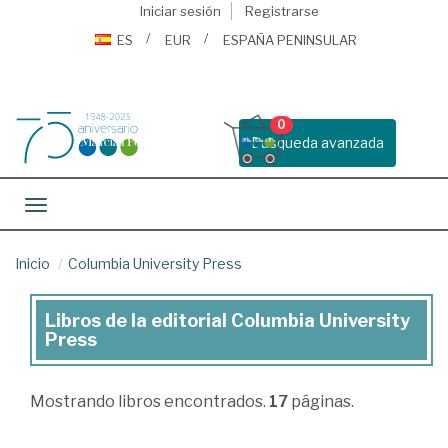
Iniciar sesión
Registrarse
ES
EUR
ESPAÑA PENINSULAR
0
Busqueda avanzada
Toggle navigation
Inicio
Columbia University Press
Libros de la editorial Columbia University
Libros
Press
de
la
Mostrando
libros encontrados.
17
páginas.
editorial