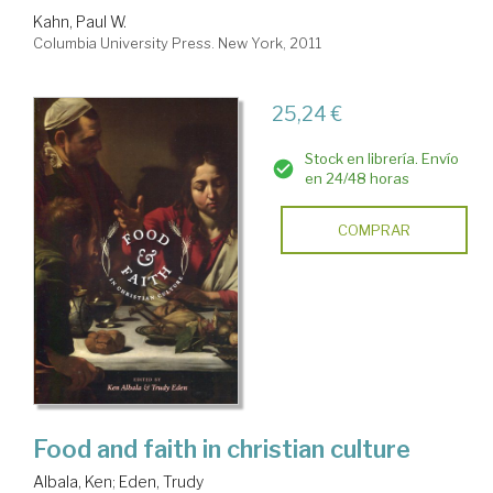
Kahn, Paul W.
Columbia University Press. New York, 2011
25,24 €
Stock en librería. Envío
en 24/48 horas
COMPRAR
Food and faith in christian culture
Albala, Ken
;
Eden, Trudy