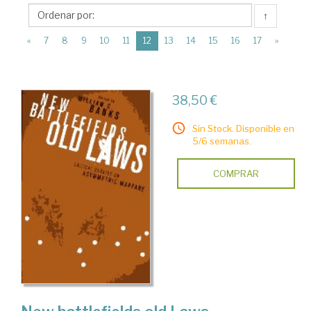
Columbia
↑
University
(current)
Press
«
7
8
9
10
11
12
13
14
15
16
17
»
38,50 €
Sin Stock. Disponible en
5/6 semanas.
COMPRAR