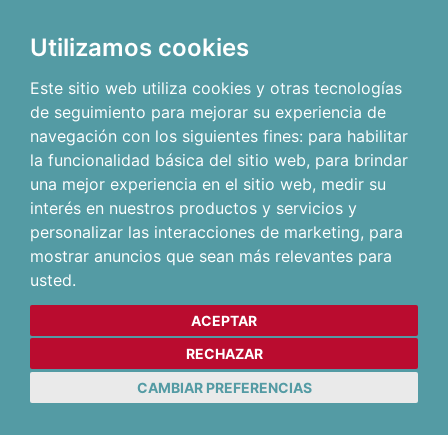
Utilizamos cookies
Este sitio web utiliza cookies y otras tecnologías
de seguimiento para mejorar su experiencia de
navegación con los siguientes fines:
para habilitar
la funcionalidad básica del sitio web
,
para brindar
una mejor experiencia en el sitio web
,
medir su
interés en nuestros productos y servicios y
personalizar las interacciones de marketing
,
para
mostrar anuncios que sean más relevantes para
usted
.
ACEPTAR
RECHAZAR
CAMBIAR PREFERENCIAS