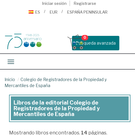
Iniciar sesión
Registrarse
ES
EUR
ESPAÑA PENINSULAR
0
Busqueda avanzada
Toggle navigation
Inicio
Colegio de Registradores de la Propiedad y
Mercantiles de España
Libros de la editorial Colegio de
Libros
Registradores de la Propiedad y
de
Mercantiles de España
la
editorial
Mostrando
libros encontrados.
14
páginas.