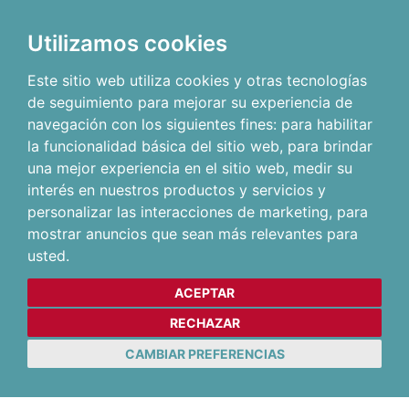
Utilizamos cookies
Este sitio web utiliza cookies y otras tecnologías
de seguimiento para mejorar su experiencia de
navegación con los siguientes fines:
para habilitar
la funcionalidad básica del sitio web
,
para brindar
una mejor experiencia en el sitio web
,
medir su
interés en nuestros productos y servicios y
personalizar las interacciones de marketing
,
para
mostrar anuncios que sean más relevantes para
usted
.
ACEPTAR
RECHAZAR
CAMBIAR PREFERENCIAS