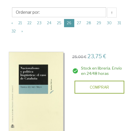
Centro
↑
de
(current)
Estudios
«
21
22
23
24
25
26
27
28
29
30
31
32
»
Políticos
y
Constitucionales.
23,75 €
25,00 €
(CEPC)
Stock en librería. Envío
en 24/48 horas
COMPRAR