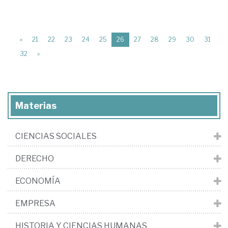
(current)
«
21
22
23
24
25
26
27
28
29
30
31
32
»
Materias
CIENCIAS SOCIALES
DERECHO
ECONOMÍA
EMPRESA
HISTORIA Y CIENCIAS HUMANAS