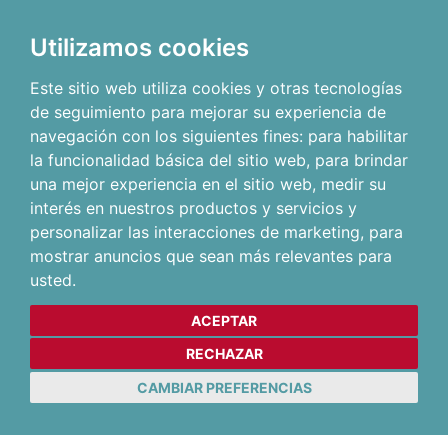
Utilizamos cookies
Este sitio web utiliza cookies y otras tecnologías
de seguimiento para mejorar su experiencia de
navegación con los siguientes fines:
para habilitar
la funcionalidad básica del sitio web
,
para brindar
una mejor experiencia en el sitio web
,
medir su
interés en nuestros productos y servicios y
personalizar las interacciones de marketing
,
para
mostrar anuncios que sean más relevantes para
usted
.
ACEPTAR
RECHAZAR
CAMBIAR PREFERENCIAS