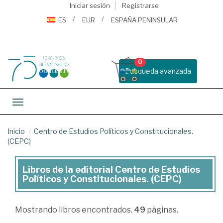
Iniciar sesión
Registrarse
ES
EUR
ESPAÑA PENINSULAR
0
Busqueda avanzada
Toggle navigation
Inicio
Centro de Estudios Políticos y Constitucionales.
(CEPC)
Libros de la editorial Centro de Estudios
Libros
Políticos y Constitucionales. (CEPC)
de
la
Mostrando
libros encontrados.
49
páginas.
editorial