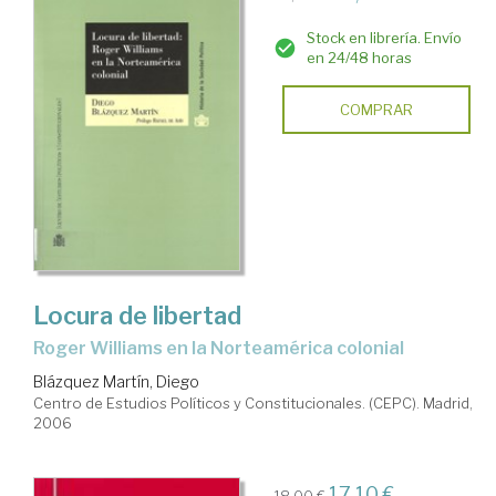
Stock en librería. Envío
en 24/48 horas
COMPRAR
Locura de libertad
Roger Williams en la Norteamérica colonial
Blázquez Martín, Diego
Centro de Estudios Políticos y Constitucionales. (CEPC). Madrid,
2006
17,10 €
18,00 €