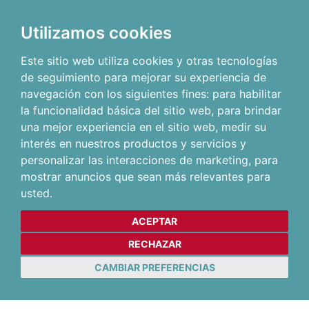
Utilizamos cookies
Este sitio web utiliza cookies y otras tecnologías
de seguimiento para mejorar su experiencia de
navegación con los siguientes fines:
para habilitar
la funcionalidad básica del sitio web
,
para brindar
una mejor experiencia en el sitio web
,
medir su
interés en nuestros productos y servicios y
personalizar las interacciones de marketing
,
para
mostrar anuncios que sean más relevantes para
usted
.
ACEPTAR
RECHAZAR
CAMBIAR PREFERENCIAS