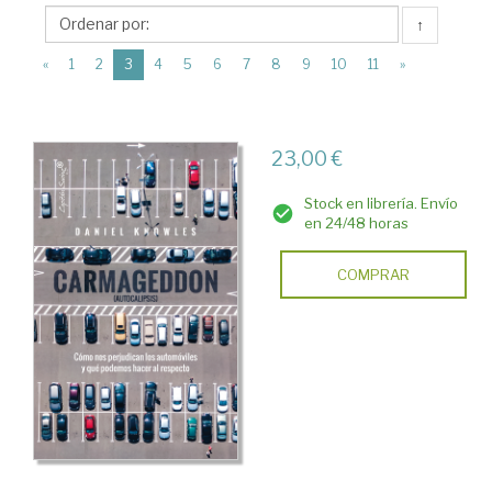
Capitán
↑
Swing
(current)
Libros
«
1
2
3
4
5
6
7
8
9
10
11
»
23,00 €
Stock en librería. Envío
en 24/48 horas
COMPRAR