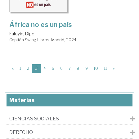
África no es un país
Faloyin, Dipo
Capitán Swing Libros. Madrid, 2024
(current)
«
1
2
3
4
5
6
7
8
9
10
11
»
Materias
CIENCIAS SOCIALES
DERECHO