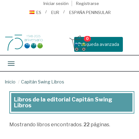
Iniciar sesión
Registrarse
ES
EUR
ESPAÑA PENINSULAR
0
Busqueda avanzada
Toggle navigation
Inicio
Capitán Swing Libros
Libros de la editorial Capitán Swing
Libros
Libros
de
la
Mostrando
libros encontrados.
22
páginas.
editorial