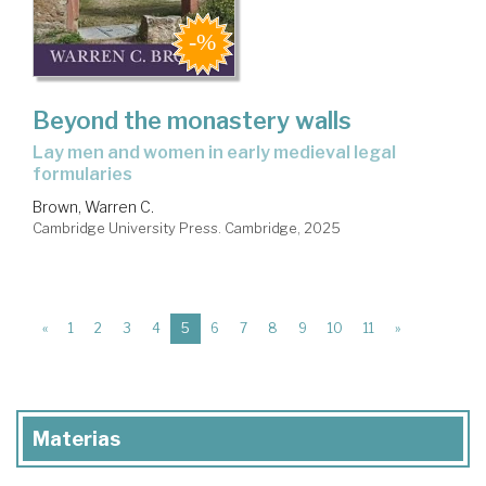
Beyond the monastery walls
lay men and women in early medieval legal
formularies
Brown, Warren C.
Cambridge University Press. Cambridge, 2025
(current)
«
1
2
3
4
5
6
7
8
9
10
11
»
Materias