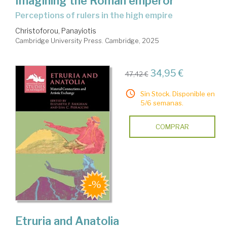
Imagining the Roman emperor
perceptions of rulers in the high empire
Christoforou, Panayiotis
Cambridge University Press. Cambridge, 2025
34,95 €
47,42 €
Sin Stock. Disponible en
5/6 semanas.
COMPRAR
Etruria and Anatolia