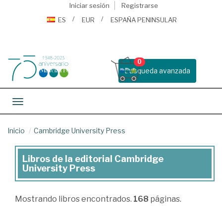
Iniciar sesión
Registrarse
ES
EUR
ESPAÑA PENINSULAR
0
Busqueda avanzada
Toggle navigation
Inicio
Cambridge University Press
Libros de la editorial Cambridge
Libros
University Press
de
la
Mostrando
libros encontrados.
168
páginas.
editorial