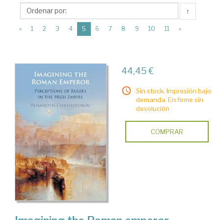
Cambridge
↑
University
(current)
Press
«
1
2
3
4
5
6
7
8
9
10
11
»
44,45 €
Sin stock. Impresión bajo
demanda. En firme sin
devolución
COMPRAR