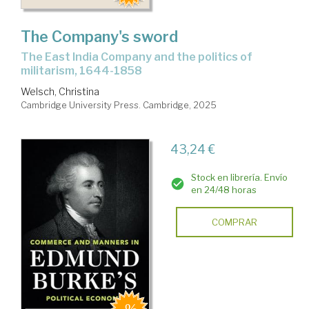
The Company's sword
the East India Company and the politics of
militarism, 1644-1858
Welsch, Christina
Cambridge University Press. Cambridge, 2025
43,24 €
Stock en librería. Envío
en 24/48 horas
COMPRAR