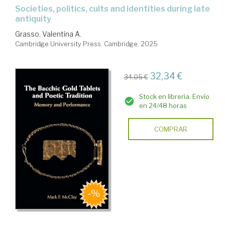
societies, politics, cults and identities during late
antiquity
Grasso, Valentina A.
Cambridge University Press. Cambridge, 2025
32,34 €
34,05 €
Stock en librería. Envío
en 24/48 horas
COMPRAR