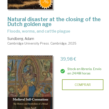
Natural disaster at the closing of the
Dutch golden age
floods, worms, and cattle plague
Sundberg, Adam
Cambridge University Press. Cambridge, 2025
39,98 €
Stock en librería. Envío
en 24/48 horas
COMPRAR