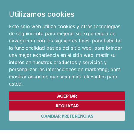
Utilizamos cookies
Este sitio web utiliza cookies y otras tecnologías
de seguimiento para mejorar su experiencia de
navegación con los siguientes fines:
para habilitar
la funcionalidad básica del sitio web
,
para brindar
una mejor experiencia en el sitio web
,
medir su
interés en nuestros productos y servicios y
personalizar las interacciones de marketing
,
para
mostrar anuncios que sean más relevantes para
usted
.
ACEPTAR
RECHAZAR
CAMBIAR PREFERENCIAS