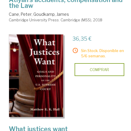
the Law
Cane, Peter
;
Goudkamp, James
Cambridge University Press. Cambridge (MSS), 2018
36,35 €
Sin Stock. Disponible en
5/6 semanas.
COMPRAR
What justices want