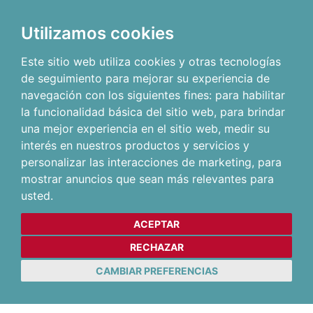
Utilizamos cookies
Este sitio web utiliza cookies y otras tecnologías
de seguimiento para mejorar su experiencia de
navegación con los siguientes fines:
para habilitar
la funcionalidad básica del sitio web
,
para brindar
una mejor experiencia en el sitio web
,
medir su
interés en nuestros productos y servicios y
personalizar las interacciones de marketing
,
para
mostrar anuncios que sean más relevantes para
usted
.
ACEPTAR
RECHAZAR
CAMBIAR PREFERENCIAS