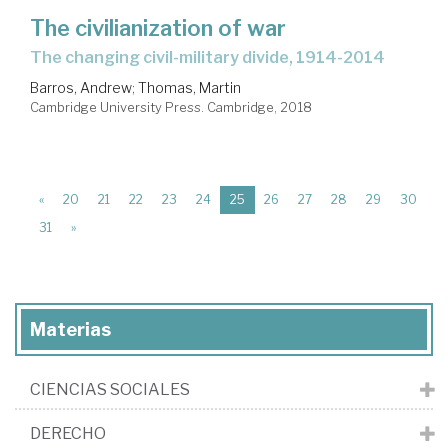
The civilianization of war
the changing civil-military divide, 1914-2014
Barros, Andrew
;
Thomas, Martin
Cambridge University Press. Cambridge, 2018
(current)
«
20
21
22
23
24
25
26
27
28
29
30
31
»
Materias
CIENCIAS SOCIALES
DERECHO