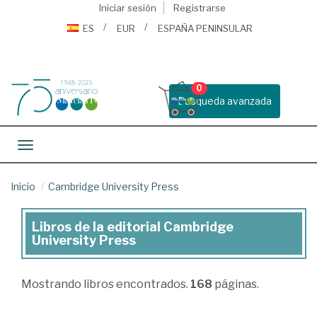
Iniciar sesión
Registrarse
ES
EUR
ESPAÑA PENINSULAR
0
Busqueda avanzada
Toggle navigation
Inicio
Cambridge University Press
Libros de la editorial Cambridge
Libros
University Press
de
la
Mostrando
libros encontrados.
168
páginas.
editorial