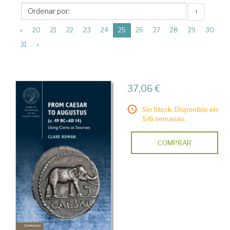
Cambridge
↑
University
(current)
Press
«
20
21
22
23
24
25
26
27
28
29
30
31
»
37,06 €
Sin Stock. Disponible en
5/6 semanas.
COMPRAR