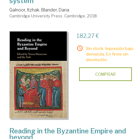
system
Galnoor, Itzhak
;
Blander, Dana
Cambridge University Press. Cambridge, 2018
182,27 €
Sin stock. Impresión bajo
demanda. En firme sin
devolución
COMPRAR
Reading in the Byzantine Empire and
beyond