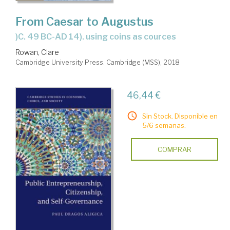
From Caesar to Augustus
)c. 49 BC-AD 14). using coins as cources
Rowan, Clare
Cambridge University Press. Cambridge (MSS), 2018
46,44 €
Sin Stock. Disponible en
5/6 semanas.
COMPRAR