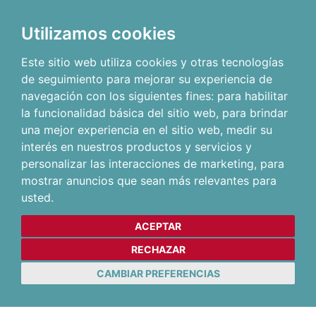
Utilizamos cookies
Este sitio web utiliza cookies y otras tecnologías
de seguimiento para mejorar su experiencia de
navegación con los siguientes fines:
para habilitar
la funcionalidad básica del sitio web
,
para brindar
una mejor experiencia en el sitio web
,
medir su
interés en nuestros productos y servicios y
personalizar las interacciones de marketing
,
para
mostrar anuncios que sean más relevantes para
usted
.
ACEPTAR
RECHAZAR
CAMBIAR PREFERENCIAS