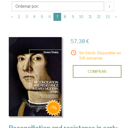
Bloomsbury
↑
Academic
(current)
«
2
3
4
5
6
7
8
9
10
11
12
13
»
57,38 €
Sin Stock. Disponible en
5/6 semanas.
COMPRAR