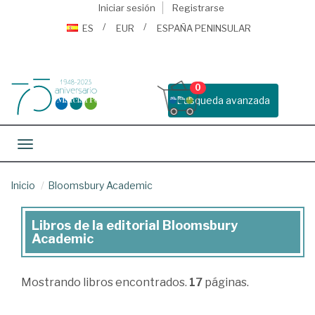
Iniciar sesión
Registrarse
ES
EUR
ESPAÑA PENINSULAR
0
Busqueda avanzada
Toggle navigation
Inicio
Bloomsbury Academic
Libros de la editorial Bloomsbury
Libros
Academic
de
la
Mostrando
libros encontrados.
17
páginas.
editorial