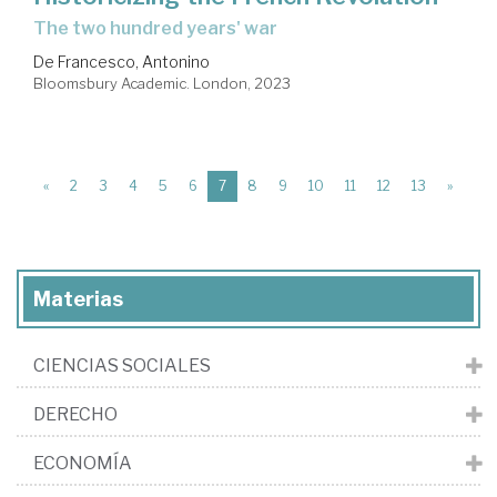
the two hundred years' war
De Francesco, Antonino
Bloomsbury Academic. London, 2023
(current)
«
2
3
4
5
6
7
8
9
10
11
12
13
»
Materias
CIENCIAS SOCIALES
DERECHO
ECONOMÍA