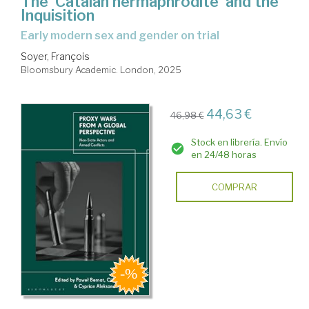
The 'Catalan hermaphrodite' and the
Inquisition
early modern sex and gender on trial
Soyer, François
Bloomsbury Academic. London, 2025
44,63 €
46,98 €
Stock en librería. Envío
en 24/48 horas
COMPRAR