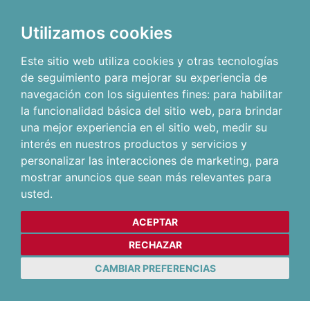
Utilizamos cookies
Este sitio web utiliza cookies y otras tecnologías
de seguimiento para mejorar su experiencia de
navegación con los siguientes fines:
para habilitar
la funcionalidad básica del sitio web
,
para brindar
una mejor experiencia en el sitio web
,
medir su
interés en nuestros productos y servicios y
personalizar las interacciones de marketing
,
para
mostrar anuncios que sean más relevantes para
usted
.
ACEPTAR
RECHAZAR
CAMBIAR PREFERENCIAS