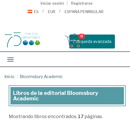
Iniciar sesión
Registrarse
ES
EUR
ESPAÑA PENINSULAR
0
Busqueda avanzada
Toggle navigation
Inicio
Bloomsbury Academic
Libros de la editorial Bloomsbury
Libros
Academic
de
la
Mostrando
libros encontrados.
17
páginas.
editorial