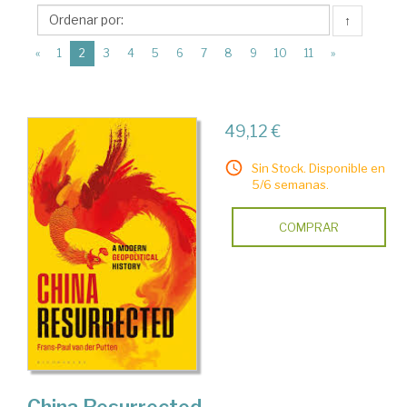
Bloomsbury
↑
Academic
(current)
«
1
2
3
4
5
6
7
8
9
10
11
»
49,12 €
Sin Stock. Disponible en
5/6 semanas.
COMPRAR