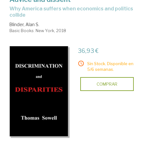
why America suffers when economics and politics
collide
Blinder, Alan S.
Basic Books. New York, 2018
36,93 €
Sin Stock. Disponible en
5/6 semanas.
COMPRAR