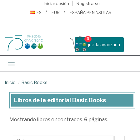
Iniciar sesión
Registrarse
ES
EUR
ESPAÑA PENINSULAR
0
Busqueda avanzada
Toggle navigation
Inicio
Basic Books
Libros de la editorial Basic Books
Libros
de
Mostrando
libros encontrados.
6
páginas.
la
editorial