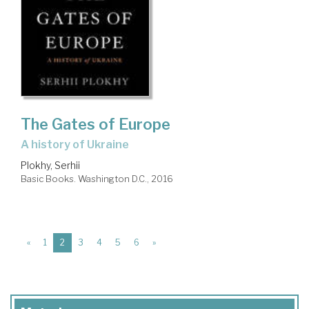
The Gates of Europe
a history of Ukraine
Plokhy, Serhii
Basic Books. Washington D.C., 2016
(current)
«
1
2
3
4
5
6
»