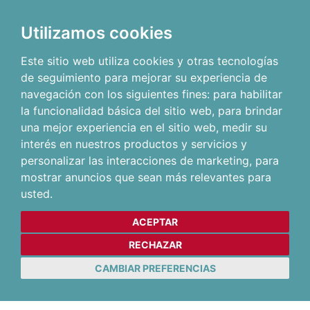
Utilizamos cookies
Este sitio web utiliza cookies y otras tecnologías
de seguimiento para mejorar su experiencia de
navegación con los siguientes fines:
para habilitar
la funcionalidad básica del sitio web
,
para brindar
una mejor experiencia en el sitio web
,
medir su
interés en nuestros productos y servicios y
personalizar las interacciones de marketing
,
para
mostrar anuncios que sean más relevantes para
usted
.
ACEPTAR
RECHAZAR
CAMBIAR PREFERENCIAS