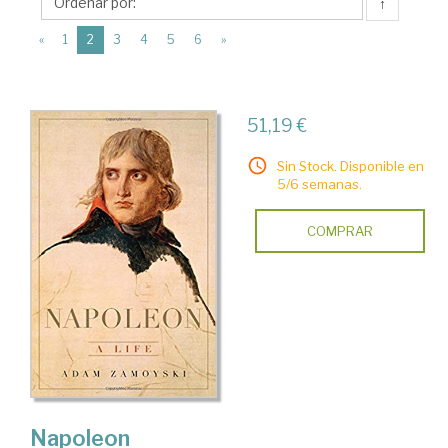
Basic
↑
Books
(current)
«
1
2
3
4
5
6
»
51,19 €
Sin Stock. Disponible en
5/6 semanas.
COMPRAR
Napoleon