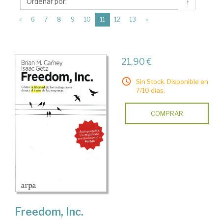
Arpa
↑
Editores
(current)
«
6
7
8
9
10
11
12
13
»
21,90 €
Sin Stock. Disponible en
7/10 días.
COMPRAR
Freedom, Inc.