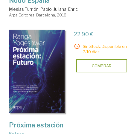
Nudo España
Iglesias Turrión, Pablo
;
Juliana, Enric
Arpa Editores. Barcelona, 2018
22,90 €
Sin Stock. Disponible en
7/10 días.
COMPRAR
Próxima estación
Futuro