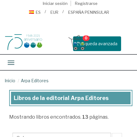
Iniciar sesión
Registrarse
ES
EUR
ESPAÑA PENINSULAR
0
Busqueda avanzada
Toggle navigation
Inicio
Arpa Editores
Libros de la editorial Arpa Editores
Libros
de
Mostrando
libros encontrados.
13
páginas.
la
editorial