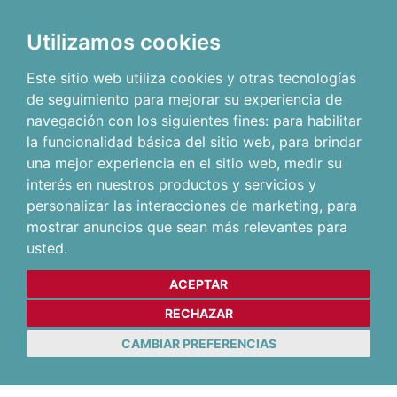
Utilizamos cookies
Este sitio web utiliza cookies y otras tecnologías
de seguimiento para mejorar su experiencia de
navegación con los siguientes fines:
para habilitar
la funcionalidad básica del sitio web
,
para brindar
una mejor experiencia en el sitio web
,
medir su
interés en nuestros productos y servicios y
personalizar las interacciones de marketing
,
para
mostrar anuncios que sean más relevantes para
usted
.
ACEPTAR
RECHAZAR
CAMBIAR PREFERENCIAS