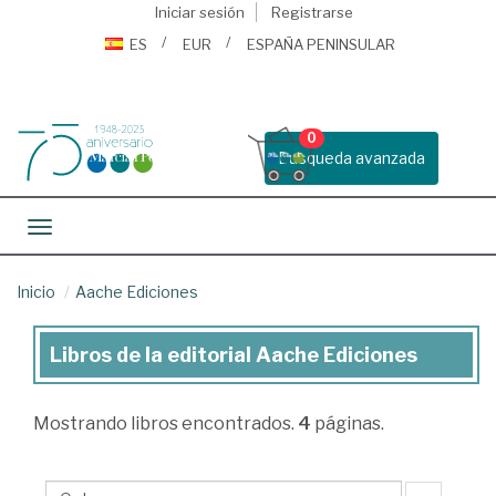
Iniciar sesión
Registrarse
ES
EUR
ESPAÑA PENINSULAR
0
Busqueda avanzada
Toggle navigation
Inicio
Aache Ediciones
Libros de la editorial Aache Ediciones
Libros
de
Mostrando
libros encontrados.
4
páginas.
la
editorial