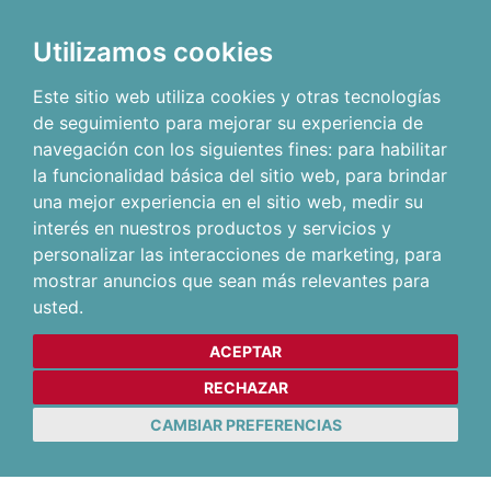
Utilizamos cookies
Este sitio web utiliza cookies y otras tecnologías
de seguimiento para mejorar su experiencia de
navegación con los siguientes fines:
para habilitar
la funcionalidad básica del sitio web
,
para brindar
una mejor experiencia en el sitio web
,
medir su
interés en nuestros productos y servicios y
personalizar las interacciones de marketing
,
para
mostrar anuncios que sean más relevantes para
usted
.
ACEPTAR
RECHAZAR
CAMBIAR PREFERENCIAS