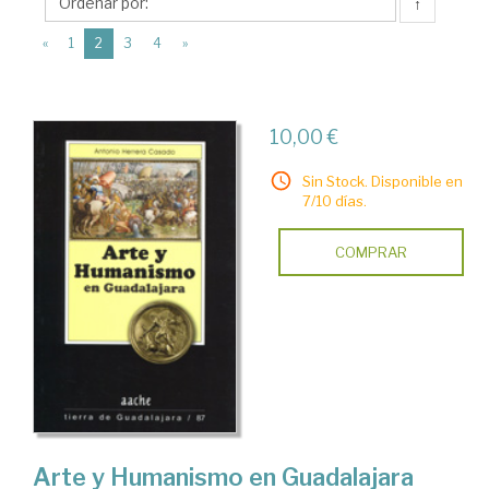
Aache
↑
Ediciones
(current)
«
1
2
3
4
»
10,00 €
Sin Stock. Disponible en
7/10 días.
COMPRAR
Arte y Humanismo en Guadalajara