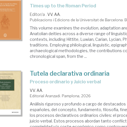
Times up to the Roman Period
Editor/a .
VV. AA.
Publicacions i Edicions de la Universitat de Barcelona.
This volume examines the evolution, adaptation an
Anatolian deities across a diverse range of linguistic
contexts, including Hittite, Luwian, Carian, Lycian, 
traditions. Employing philological, linguistic, epigrap
archaeological methodologies, the contributions c
chronological span, from the ...
Tutela declarativa ordinaria
Proceso ordinario y Juicio verbal
VV. AA.
Editorial Aranzadi. Pamplona, 2026
Análisis riguroso y profundo a cargo de destacados
españoles, del concepto, fundamento, filosofía, fin
los procesos declarativos ordinarios civiles: el proce
juicio verbal. Estos procesos abordan tanto confli
complejidad y/o coste económico como controversi