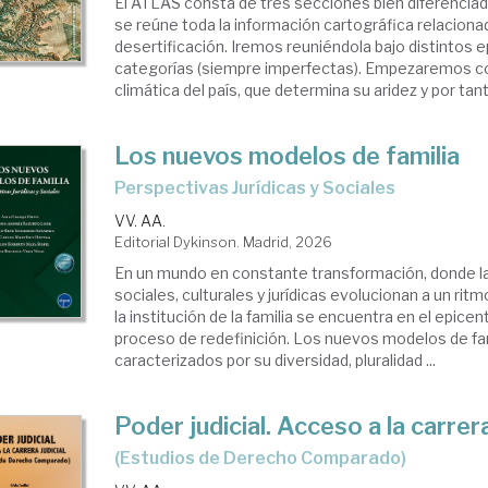
El ATLAS consta de tres secciones bien diferenciada
se reúne toda la información cartográfica relaciona
desertificación. Iremos reuniéndola bajo distintos e
categorías (siempre imperfectas). Empezaremos co
climática del país, que determina su aridez y por tanto
Los nuevos modelos de familia
Perspectivas Jurídicas y Sociales
VV. AA.
Editorial Dykinson. Madrid, 2026
En un mundo en constante transformación, donde l
sociales, culturales y jurídicas evolucionan a un rit
la institución de la familia se encuentra en el epice
proceso de redefinición. Los nuevos modelos de fam
caracterizados por su diversidad, pluralidad ...
Poder judicial. Acceso a la carrera
(Estudios de Derecho Comparado)