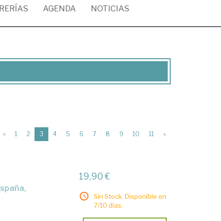
BRERÍAS
AGENDA
NOTICIAS
(current)
«
1
2
3
4
5
6
7
8
9
10
11
»
19,90 €
Sin Stock. Disponible en
7/10 días.