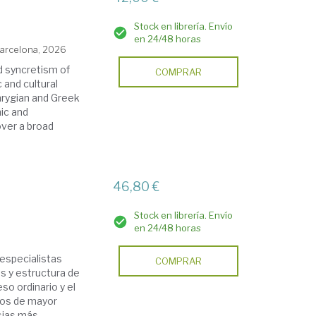
Stock en librería. Envío
en 24/48 horas
 Barcelona, 2026
d syncretism of
COMPRAR
 and cultural
Phrygian and Greek
hic and
over a broad
46,80 €
Stock en librería. Envío
en 24/48 horas
 especialistas
COMPRAR
es y estructura de
so ordinario y el
ctos de mayor
as más ...