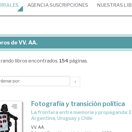
ORIALES
AGENCIA
SUSCRIPCIONES
NUESTRAS
LI
bros de VV. AA.
ros
trando
libros encontrados.
154
páginas.
.
↑
Fotografía y transición política
La frontera entre memoria y propaganda: España,
Argentina, Uruguay y Chile
VV. AA.