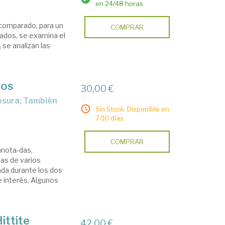
en 24/48 horas
comparado, para un
COMPRAR
ados, se examina el
 se analizan las
ios
30,00 €
Sin Stock. Disponible en
7/10 días.
COMPRAR
anota-das,
as de varios
ada durante los dos
 interés. Algunos
ittite
42,00 €