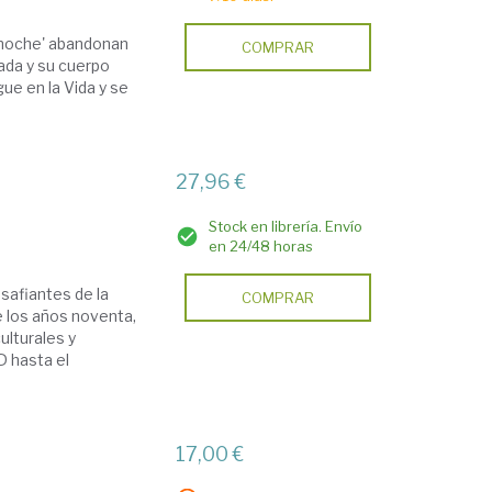
a noche' abandonan
COMPRAR
nada y su cuerpo
ue en la Vida y se
27,96 €
Stock en librería. Envío
en 24/48 horas
safiantes de la
COMPRAR
e los años noventa,
lturales y
D hasta el
17,00 €