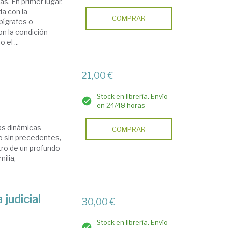
s. En primer lugar,
da con la
COMPRAR
pígrafes o
n la condición
 el ...
21,00 €
Stock en librería. Envío
en 24/48 horas
as dinámicas
COMPRAR
mo sin precedentes,
ntro de un profundo
ilia,
 judicial
30,00 €
Stock en librería. Envío