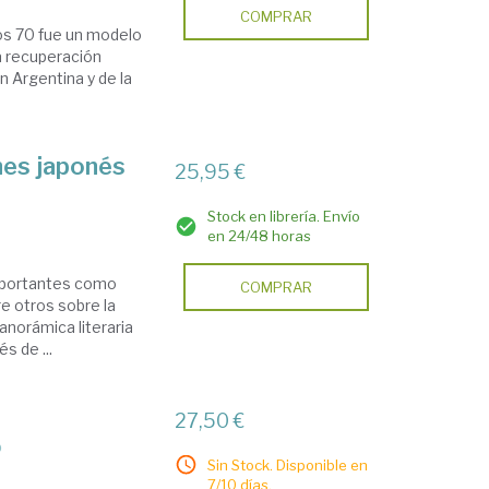
COMPRAR
ños 70 fue un modelo
a recuperación
n Argentina y de la
nes japonés
25,95 €
Stock en librería. Envío
en 24/48 horas
importantes como
COMPRAR
re otros sobre la
anorámica literaria
s de ...
27,50 €
o
Sin Stock. Disponible en
7/10 días.