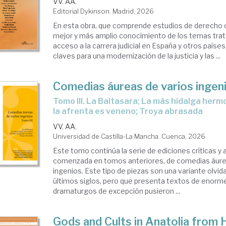
VV. AA.
Editorial Dykinson. Madrid, 2026
En esta obra, que comprende estudios de derecho 
mejor y más amplio conocimiento de los temas trat
acceso a la carrera judicial en España y otros países,
claves para una modernización de la justicia y las ...
Comedias áureas de varios ingen
Tomo III. La Baltasara; La más hidalga hermosura; También
la afrenta es veneno; Troya abrasada
VV. AA.
Universidad de Castilla-La Mancha. Cuenca, 2026
Este tomo continúa la serie de ediciones críticas y 
comenzada en tomos anteriores, de comedias áure
ingenios. Este tipo de piezas son una variante olvid
últimos siglos, pero que presenta textos de enorme
dramaturgos de excepción pusieron ...
Gods and Cults in Anatolia from H