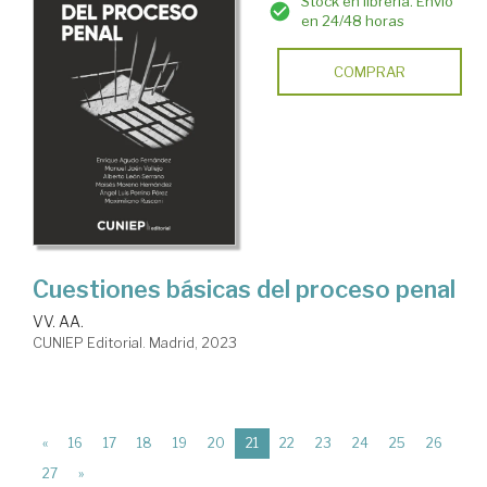
Stock en librería. Envío
en 24/48 horas
COMPRAR
Cuestiones básicas del proceso penal
VV. AA.
CUNIEP Editorial. Madrid, 2023
(current)
«
16
17
18
19
20
21
22
23
24
25
26
27
»