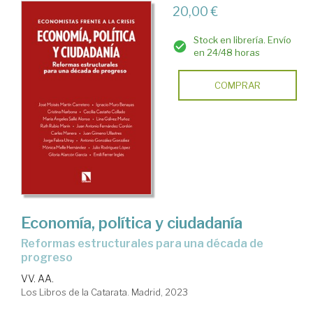
20,00 €
Stock en librería. Envío
en 24/48 horas
COMPRAR
Economía, política y ciudadanía
reformas estructurales para una década de
progreso
VV. AA.
Los Libros de la Catarata. Madrid, 2023