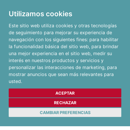
Utilizamos cookies
Este sitio web utiliza cookies y otras tecnologías
de seguimiento para mejorar su experiencia de
navegación con los siguientes fines:
para habilitar
la funcionalidad básica del sitio web
,
para brindar
una mejor experiencia en el sitio web
,
medir su
interés en nuestros productos y servicios y
personalizar las interacciones de marketing
,
para
mostrar anuncios que sean más relevantes para
usted
.
ACEPTAR
RECHAZAR
CAMBIAR PREFERENCIAS