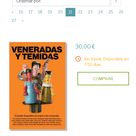
↑
(current)
«
16
17
18
19
20
21
22
23
24
25
26
27
»
30,00 €
Sin Stock. Disponible en
7/10 días.
COMPRAR