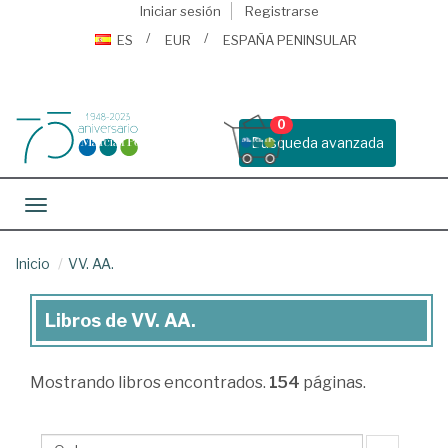
Iniciar sesión
Registrarse
ES
EUR
ESPAÑA PENINSULAR
0
Busqueda avanzada
Toggle navigation
Inicio
VV. AA.
Libros de VV. AA.
Libros
de
Mostrando
libros encontrados.
154
páginas.
VV.
AA.