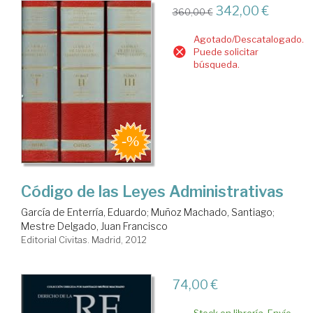
342,00 €
360,00 €
Agotado/Descatalogado.
Puede solicitar
búsqueda.
Código de las Leyes Administrativas
García de Enterría, Eduardo
;
Muñoz Machado, Santiago
;
Mestre Delgado, Juan Francisco
Editorial Civitas. Madrid, 2012
74,00 €