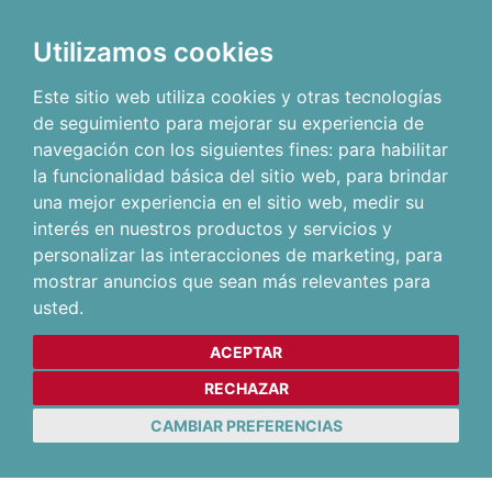
Utilizamos cookies
Este sitio web utiliza cookies y otras tecnologías
de seguimiento para mejorar su experiencia de
navegación con los siguientes fines:
para habilitar
la funcionalidad básica del sitio web
,
para brindar
una mejor experiencia en el sitio web
,
medir su
interés en nuestros productos y servicios y
personalizar las interacciones de marketing
,
para
mostrar anuncios que sean más relevantes para
usted
.
ACEPTAR
RECHAZAR
CAMBIAR PREFERENCIAS