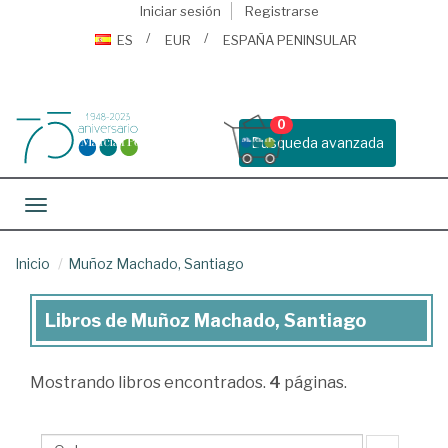
Iniciar sesión
Registrarse
ES
EUR
ESPAÑA PENINSULAR
0
Busqueda avanzada
Toggle navigation
Inicio
Muñoz Machado, Santiago
Libros de Muñoz Machado, Santiago
Libros
de
Mostrando
libros encontrados.
4
páginas.
Muñoz
Machado,