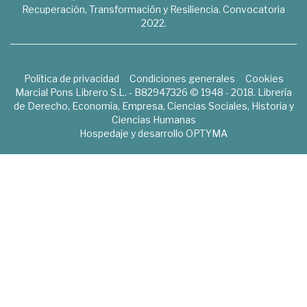
Recuperación, Transformación y Resiliencia. Convocatoria
2022.
Política de privacidad
Condiciones generales
Cookies
Marcial Pons Librero S.L. - B82947326 © 1948 - 2018. Librería
de Derecho, Economía, Empresa, Ciencias Sociales, Historia y
Ciencias Humanas
Hospedaje y desarrollo
OPTYMA