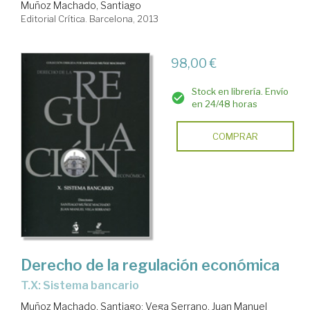
Muñoz Machado, Santiago
Editorial Crítica. Barcelona, 2013
98,00 €
Stock en librería. Envío
en 24/48 horas
COMPRAR
Derecho de la regulación económica
T.X: Sistema bancario
Muñoz Machado, Santiago
;
Vega Serrano, Juan Manuel