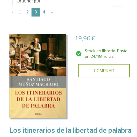
Santiago
↑
(current)
«
1
2
3
4
»
19,90 €
Stock en librería. Envío
en 24/48 horas
COMPRAR
Los itinerarios de la libertad de palabra