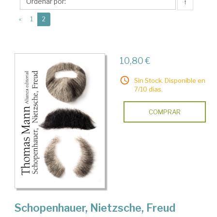
(1875-
↑
1955)
(current)
«
1
2
10,80 €
Sin Stock. Disponible en
7/10 días.
COMPRAR
Schopenhauer, Nietzsche, Freud