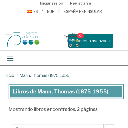
Iniciar sesión
Registrarse
ES
EUR
ESPAÑA PENINSULAR
0
Busqueda avanzada
Toggle navigation
Inicio
Mann, Thomas (1875-1955)
Libros de Mann, Thomas (1875-1955)
Libros
de
Mostrando
libros encontrados.
2
páginas.
Mann,
Thomas