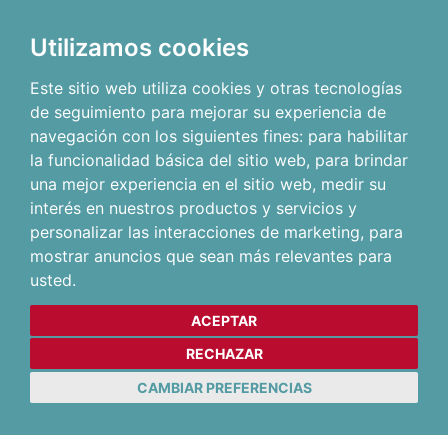
Utilizamos cookies
Este sitio web utiliza cookies y otras tecnologías
de seguimiento para mejorar su experiencia de
navegación con los siguientes fines:
para habilitar
la funcionalidad básica del sitio web
,
para brindar
una mejor experiencia en el sitio web
,
medir su
interés en nuestros productos y servicios y
personalizar las interacciones de marketing
,
para
mostrar anuncios que sean más relevantes para
usted
.
ACEPTAR
RECHAZAR
CAMBIAR PREFERENCIAS