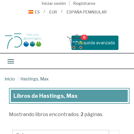
Iniciar sesión
Registrarse
ES
EUR
ESPAÑA PENINSULAR
0
Busqueda avanzada
Toggle navigation
Inicio
Hastings, Max
Libros de Hastings, Max
Libros
de
Mostrando
libros encontrados.
2
páginas.
Hastings,
Max