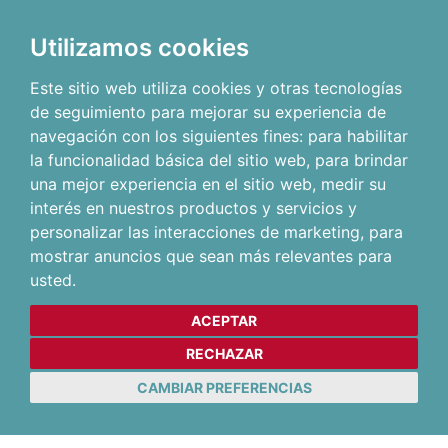
Utilizamos cookies
Este sitio web utiliza cookies y otras tecnologías
de seguimiento para mejorar su experiencia de
navegación con los siguientes fines:
para habilitar
la funcionalidad básica del sitio web
,
para brindar
una mejor experiencia en el sitio web
,
medir su
interés en nuestros productos y servicios y
personalizar las interacciones de marketing
,
para
mostrar anuncios que sean más relevantes para
usted
.
ACEPTAR
RECHAZAR
CAMBIAR PREFERENCIAS