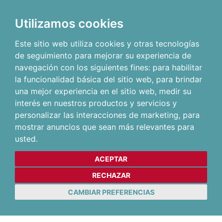
Utilizamos cookies
Este sitio web utiliza cookies y otras tecnologías
de seguimiento para mejorar su experiencia de
navegación con los siguientes fines:
para habilitar
la funcionalidad básica del sitio web
,
para brindar
una mejor experiencia en el sitio web
,
medir su
interés en nuestros productos y servicios y
personalizar las interacciones de marketing
,
para
mostrar anuncios que sean más relevantes para
usted
.
ACEPTAR
RECHAZAR
CAMBIAR PREFERENCIAS