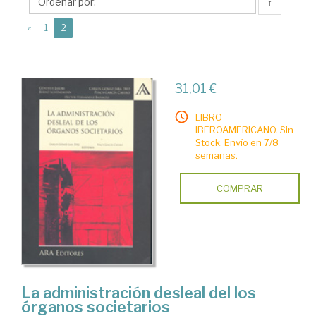
Díez,
↑
Carlos
(current)
«
1
2
31,01 €
LIBRO
IBEROAMERICANO. Sin
Stock. Envío en 7/8
semanas.
COMPRAR
La administración desleal del los
órganos societarios