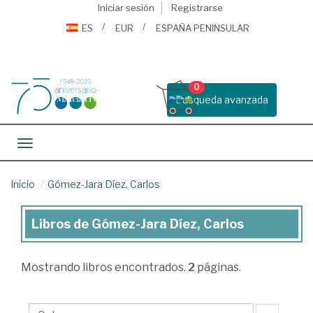
Iniciar sesión
Registrarse
ES
EUR
ESPAÑA PENINSULAR
0
Busqueda avanzada
Toggle navigation
Inicio
Gómez-Jara Díez, Carlos
Libros de Gómez-Jara Díez, Carlos
Libros
de
Mostrando
libros encontrados.
2
páginas.
Gómez-
Jara