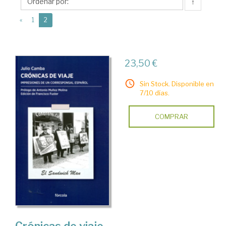
(1884-
↑
1962)
(current)
«
1
2
23,50 €
Sin Stock. Disponible en
7/10 días.
COMPRAR