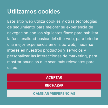
Utilizamos cookies
Este sitio web utiliza cookies y otras tecnologías
de seguimiento para mejorar su experiencia de
navegación con los siguientes fines:
para habilitar
la funcionalidad básica del sitio web
,
para brindar
una mejor experiencia en el sitio web
,
medir su
interés en nuestros productos y servicios y
personalizar las interacciones de marketing
,
para
mostrar anuncios que sean más relevantes para
usted
.
ACEPTAR
RECHAZAR
CAMBIAR PREFERENCIAS