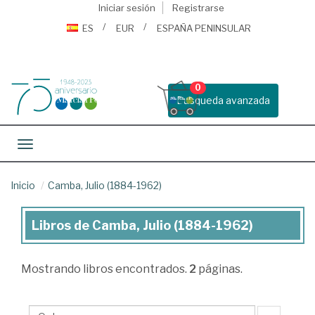
Iniciar sesión
Registrarse
ES
EUR
ESPAÑA PENINSULAR
0
Busqueda avanzada
Toggle navigation
Inicio
Camba, Julio (1884-1962)
Libros de Camba, Julio (1884-1962)
Libros
de
Mostrando
libros encontrados.
2
páginas.
Camba,
Julio