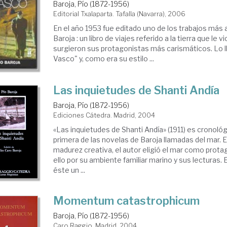
Baroja, Pío (1872-1956)
Editorial Txalaparta. Tafalla (Navarra), 2006
En el año 1953 fue editado uno de los trabajos más
Baroja : un libro de viajes referido a la tierra que le v
surgieron sus protagonistas más carismáticos. Lo l
Vasco" y, como era su estilo ...
Las inquietudes de Shanti Andía
Baroja, Pío (1872-1956)
Ediciones Cátedra. Madrid, 2004
«Las inquietudes de Shanti Andía» (1911) es cronoló
primera de las novelas de Baroja llamadas del mar. E
madurez creativa, el autor eligió el mar como protag
ello por su ambiente familiar marino y sus lecturas
éste un ...
Momentum catastrophicum
Baroja, Pío (1872-1956)
Caro Raggio. Madrid, 2004