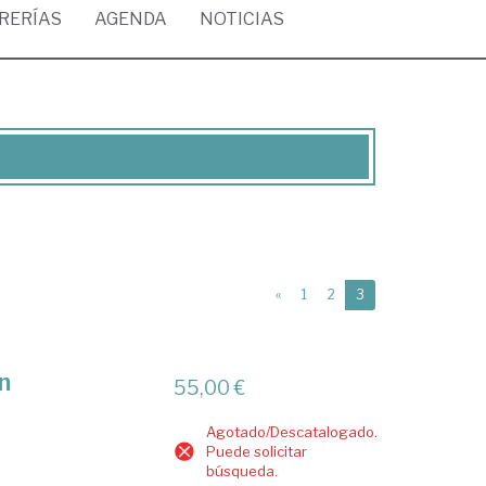
BRERÍAS
AGENDA
NOTICIAS
(current)
«
1
2
3
n
55,00 €
Agotado/Descatalogado.
Puede solicitar
búsqueda.