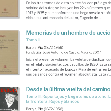
En los tres tomos de esta colección, con prólogo de
sobrino del autor, se incluyen los 22 volúmenes que
1913 y 1935 y que conforman una larga novela histór
vida de un antepasado del autor, Eugenio de ...
Memorias de un hombre de acció
Tomo II
Baroja, Pío (1872-1956)
Fundación José Antonio de Castro. Madrid, 2007
Inicia el presente volumen La veleta de Gastizar, c
en el relato siguiente, Los caudillos de 1830. Esta 
el intento fracasado de Espoz y Mina de entrar en E
sus paisanos contra el régimen absolutista. Esta y ..
Desde la última vuelta del camino
Tomo III: Reportajes y bagatelas de otoño; La guerra civil en
la frontera; Rojos y blancos
Baroja, Pío (1872-1956)