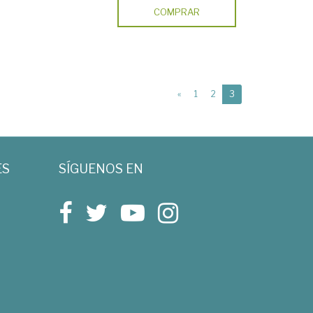
COMPRAR
(current)
«
1
2
3
ES
SÍGUENOS EN