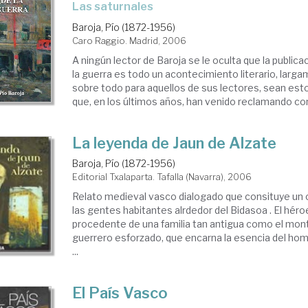
las saturnales
Baroja, Pío (1872-1956)
Caro Raggio. Madrid, 2006
A ningún lector de Baroja se le oculta que la publica
la guerra es todo un acontecimiento literario, larg
sobre todo para aquellos de sus lectores, sean esto
que, en los últimos años, han venido reclamando con
La leyenda de Jaun de Alzate
Baroja, Pío (1872-1956)
Editorial Txalaparta. Tafalla (Navarra), 2006
Relato medieval vasco dialogado que consituye un ca
las gentes habitantes alrdedor del Bidasoa . El héro
procedente de una familia tan antigua como el mon
guerrero esforzado, que encarna la esencia del ho
...
El País Vasco