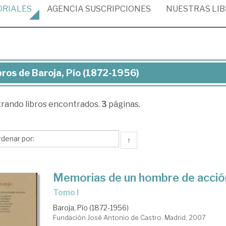
ORIALES
AGENCIA
SUSCRIPCIONES
NUESTRAS
LI
bros de Baroja, Pío (1872-1956)
ros
trando
libros encontrados.
3
páginas.
oja,
872-
↑
56)
Memorias de un hombre de acció
Tomo I
Baroja, Pío (1872-1956)
Fundación José Antonio de Castro. Madrid, 2007