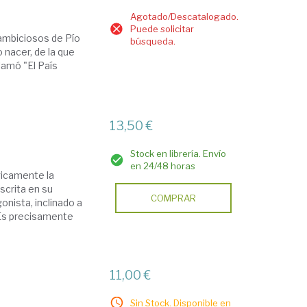
Agotado/Descatalogado.
Puede solicitar
 ambiciosos de Pío
búsqueda.
io nacer, de la que
lamó "El País
13,50 €
Stock en librería. Envío
en 24/48 horas
gicamente la
scrita en su
COMPRAR
onista, inclinado a
. Es precisamente
11,00 €
Sin Stock. Disponible en