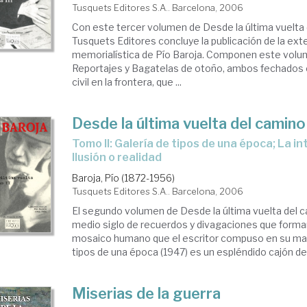
Tusquets Editores S.A.. Barcelona, 2006
Con este tercer volumen de Desde la última vuelta
Tusquets Editores concluye la publicación de la ext
memorialística de Pío Baroja. Componen este volum
Reportajes y Bagatelas de otoño, ambos fechados 
civil en la frontera, que ...
Desde la última vuelta del camino
Tomo II: Galería de tipos de una época; La intuición y el estilo;
Ilusión o realidad
Baroja, Pío (1872-1956)
Tusquets Editores S.A.. Barcelona, 2006
El segundo volumen de Desde la última vuelta del 
medio siglo de recuerdos y divagaciones que forma
mosaico humano que el escritor compuso en su mad
tipos de una época (1947) es un espléndido cajón de 
Miserias de la guerra