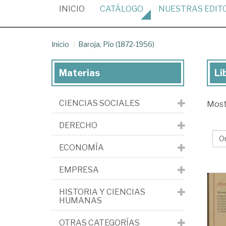
(CURRENT)
INICIO
CATÁLOGO
NUESTRAS
EDIT
Inicio
Baroja, Pío (1872-1956)
Materias
Li
Lib
de
CIENCIAS SOCIALES
Mos
Bar
Pío
DERECHO
(1
ECONOMÍA
19
EMPRESA
HISTORIA Y CIENCIAS
HUMANAS
OTRAS CATEGORÍAS