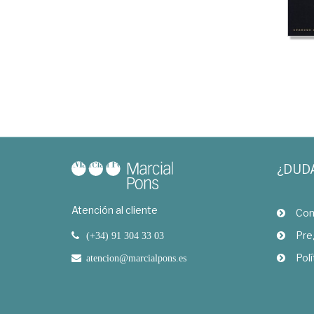
¿DUD
Atención al cliente
Com
Pre
(+34) 91 304 33 03
Polí
atencion@marcialpons.es