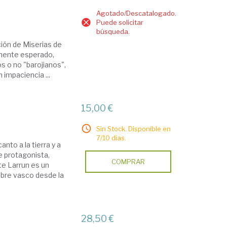
Agotado/Descatalogado.
Puede solicitar
búsqueda.
ción de Miserias de
amente esperado,
s o no "barojianos",
 impaciencia ...
15,00 €
Sin Stock. Disponible en
7/10 días.
nto a la tierra y a
e protagonista,
COMPRAR
te Larrun es un
mbre vasco desde la
28,50 €