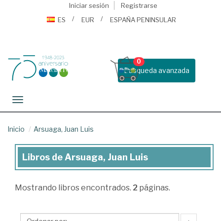
Iniciar sesión
Registrarse
ES
EUR
ESPAÑA PENINSULAR
0
Busqueda avanzada
Toggle navigation
Inicio
Arsuaga, Juan Luis
Libros de Arsuaga, Juan Luis
Libros
de
Mostrando
libros encontrados.
2
páginas.
Arsuaga,
Juan