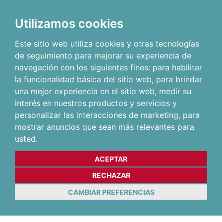
Utilizamos cookies
Este sitio web utiliza cookies y otras tecnologías
de seguimiento para mejorar su experiencia de
navegación con los siguientes fines:
para habilitar
la funcionalidad básica del sitio web
,
para brindar
una mejor experiencia en el sitio web
,
medir su
interés en nuestros productos y servicios y
personalizar las interacciones de marketing
,
para
mostrar anuncios que sean más relevantes para
usted
.
ACEPTAR
RECHAZAR
CAMBIAR PREFERENCIAS