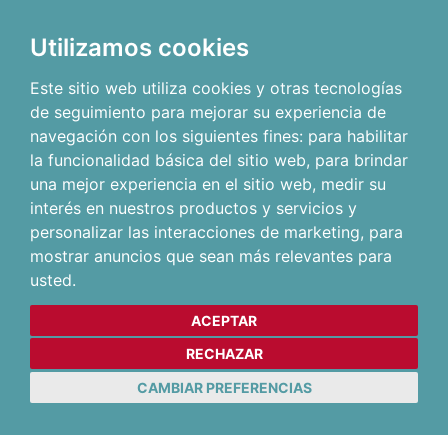
Utilizamos cookies
Este sitio web utiliza cookies y otras tecnologías
de seguimiento para mejorar su experiencia de
navegación con los siguientes fines:
para habilitar
la funcionalidad básica del sitio web
,
para brindar
una mejor experiencia en el sitio web
,
medir su
interés en nuestros productos y servicios y
personalizar las interacciones de marketing
,
para
mostrar anuncios que sean más relevantes para
usted
.
ACEPTAR
RECHAZAR
CAMBIAR PREFERENCIAS