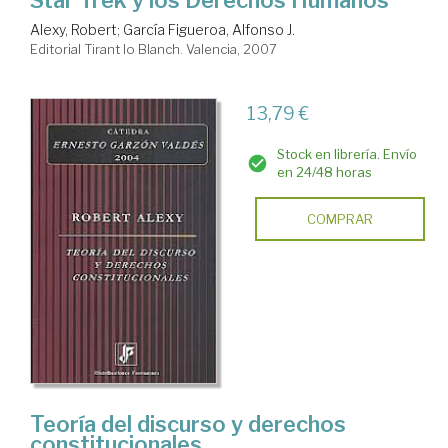
Alexy, Robert
;
García Figueroa, Alfonso J.
Editorial Tirant lo Blanch. Valencia, 2007
13,79 €
Stock en librería. Envío
en 24/48 horas
COMPRAR
Teoría del discurso y derechos
constitucionales