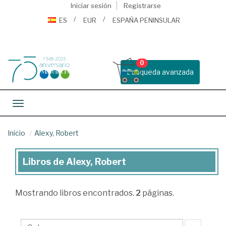
Iniciar sesión
Registrarse
ES
EUR
ESPAÑA PENINSULAR
0
Busqueda avanzada
Toggle navigation
Inicio
Alexy, Robert
Libros de Alexy, Robert
Libros
de
Mostrando
libros encontrados.
2
páginas.
Alexy,
Robert